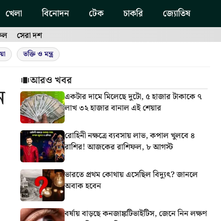
খেলা
বিনোদন
টেক
চাকরি
জ্যোতিষ
ফল
সেরা দশ
য়া
ভক্তি ও মন্ত্র
আরও খবর
ন
একটার দামে মিলেছে দুটো, ৫ হাজার টাকাকে ৭
লাখ ৩২ হাজার বানাল এই শেয়ার
রোহিনী নক্ষত্রে ব্যবসায় লাভ, কপাল খুলবে ৪
রাশির! আজকের রাশিফল, ৮ আগস্ট
ভারতে প্রথম কোথায় এসেছিল বিদ্যুৎ? জানলে
অবাক হবেন
বর্ষায় বাড়ছে কনজাঙ্কটিভাইটিস, জেনে নিন লক্ষণ