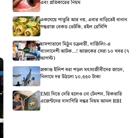
এবং প্রতিকারের নিয়ম
একঘেয়ে পাতুরি আর নয়, এবার বাড়িতেই বানান
গন্ধরাজ বেকড ভেটকি, রইল রেসিপি
হাসপাতালে মিঠুন চক্রবর্তী, দার্জিলিং-এ
বাংলাদেশী আটক…! আজকের সেরা ১০ খবর (৭
আগস্ট)
প্রকাণ্ড ইলিশ ধরা পড়ল মৎস্যজীবীদের জালে,
নিলামে দর উঠলো ১০,৫৫০ টাকা
EMI দিতে দেরি হলেও নো টেনশন, রিকভারি
এজেন্টদের দাদাগিরি বন্ধর নিয়ম আনল RBI