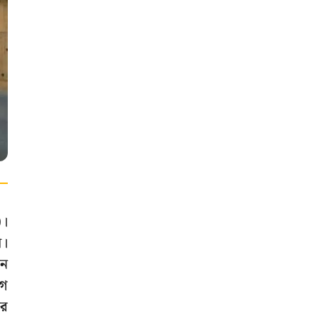
)।
়।
নে
োগ
ের