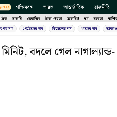
পশ্চিমবঙ্গ
ভারত
আন্তর্জাতিক
রাজনীতি
ুন খবর
টেক
চাকরি
জ্যোতিষ
টাকা পয়সা
অফবিট
ধর্ম
ব্যবসা
রাশি
ুপোর দাম
পেট্রোলের দাম
ডিজেলের দাম
গ্যাসের দাম
আবহাও
৫ মিনিট, বদলে গেল নাগাল্যান্ড-