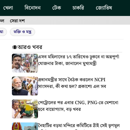
খেলা
বিনোদন
টেক
চাকরি
জ্যোতিষ
ফল
সেরা দশ
য়া
ভক্তি ও মন্ত্র
আরও খবর
এসব মহিলাদের ১৭ তারিখেও ঢুকবে না অন্নপূর্ণা
যোজনার টাকা, জানালেন মুখ্যমন্ত্রী
প্রধানমন্ত্রীর সাথে বৈঠক করলেন NCPI
সাংসদরা, কী কথা হল? প্রকাশ্যে এল সব
পেট্রোলের পর এবার CNG, PNG-তে মেশানো
হবে বায়োগ্যাস, বড় খবর
নৈহাটির বড়মা মন্দিরে কমিটিতে ঠাঁই সেই তৃণমূল