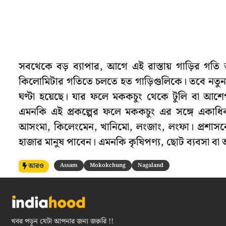
সবথেকে বড় ব্যাপার, আগে এই রাস্তায় গাড়ির গত
কিলোমিটার গতিতে চলতে হত গাড়িগুলিকে। তবে নতুন রা
ঘণ্টা হয়েছে। যার ফলে মককচুং থেকে টুলি বা আশেপ
এমনকি এই প্রকল্পের ফলে মককচুং এর সঙ্গে একাধিক 
আসংমা, কিলেংমেন, খানিমো, লংজাং, লংফা। প্রশাসনের 
হাজার মানুষ পাবেন। এমনকি কৃষিপণ্য, ছোট ব্যবসা বা
আরও
Assam
Mokokchung
Nagaland
খবর পড়ুন যেটা আপনার জন্য জরুরি !!