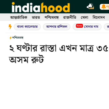
Skip
নত
to
content
আন্তর্জাতিক
ভারত
পশ্চিমবঙ্গ
রাজনীতি
খেলা
বিনোদন
New
বাংলা ক্যালেন্ডার
আপনার রাশিফল
সোনার দাম
র
পশ্চিমবঙ্গ
২ ঘণ্টার রাস্তা এখন মাত্র ৩
অসম রুট