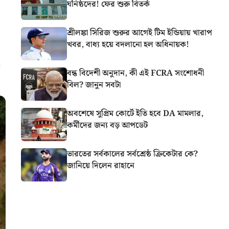
ঘনিষ্ঠদের! ফের শুরু বিতর্ক
শ্রীলঙ্কা সিরিজ শুরুর আগেই টিম ইন্ডিয়ায় খারাপ
খবর, বাধ্য হয়ে বদলানো হল অধিনায়ক!
বন্ধ বিদেশী অনুদান, কী এই FCRA সংশোধনী
বিল? জানুন সবটা
অবশেষে সুপ্রিম কোর্টে ইতি হবে DA মামলার,
কর্মীদের জন্য বড় আপডেট
ভারতের সর্বকালের সর্বশ্রেষ্ঠ ক্রিকেটার কে?
জানিয়ে দিলেন রাহানে