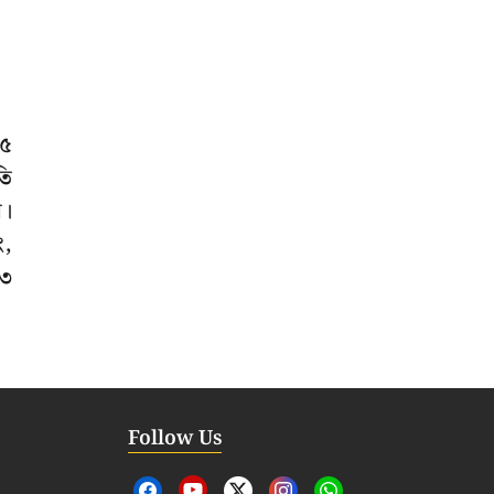
১৫
তি
ে।
ং,
১৩
Follow Us