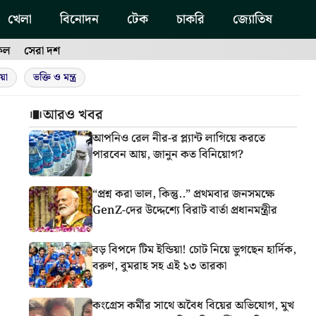
খেলা
বিনোদন
টেক
চাকরি
জ্যোতিষ
ফল
সেরা দশ
য়া
ভক্তি ও মন্ত্র
আরও খবর
আপনিও রেল নীর-র প্ল্যান্ট লাগিয়ে করতে
পারবেন আয়, জানুন কত বিনিয়োগ?
“প্রশ্ন করা ভাল, কিন্তু..” প্রথমবার জনসমক্ষে
GenZ-দের উদ্দেশ্যে বিরাট বার্তা প্রধানমন্ত্রীর
বড় বিপদে টিম ইন্ডিয়া! চোট নিয়ে ভুগছেন হার্দিক,
বরুণ, বুমরাহ সহ এই ১৩ তারকা
কংগ্রেস কর্মীর সাথে অবৈধ বিয়ের অভিযোগ, মুখ