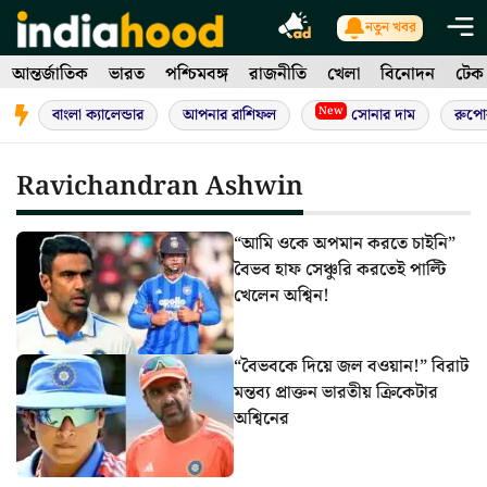
Skip
নতুন খবর
to
আন্তর্জাতিক
ভারত
পশ্চিমবঙ্গ
রাজনীতি
খেলা
বিনোদন
টেক
content
New
বাংলা ক্যালেন্ডার
আপনার রাশিফল
সোনার দাম
রুপো
Ravichandran Ashwin
“আমি ওকে অপমান করতে চাইনি”
বৈভব হাফ সেঞ্চুরি করতেই পাল্টি
খেলেন অশ্বিন!
“বৈভবকে দিয়ে জল বওয়ান!” বিরাট
মন্তব্য প্রাক্তন ভারতীয় ক্রিকেটার
অশ্বিনের