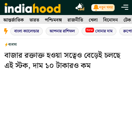
Skip
নতুন খবর
to
আন্তর্জাতিক
ভারত
পশ্চিমবঙ্গ
রাজনীতি
খেলা
বিনোদন
টেক
content
New
বাংলা ক্যালেন্ডার
আপনার রাশিফল
সোনার দাম
রুপো
ব্যবসা
বাজার রক্তাক্ত হওয়া সত্বেও বেড়েই চলছে
এই স্টক, দাম ১০ টাকারও কম