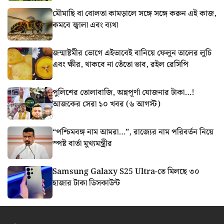
মৌমাছি বা বোলতা কামড়ালে সঙ্গে সঙ্গে করুন এই কাজ,
কমবে জ্বালা এবং ব্যথা
জন্মাষ্টমীর ভোগে এইভাবেই বানিয়ে ফেলুন তালের লুচি
এবং ক্ষীর, থাকবে না তেঁতো ভাব, রইল রেসিপি
পুলিশের তোলাবাজি, অন্নপূর্ণা যোজনার টাকা…!
আজকের সেরা ১০ খবর (৬ আগস্ট)
“পশ্চিমবঙ্গ নাম আমরা…”, রাজ্যের নাম পরিবর্তন নিয়ে
স্পষ্ট বার্তা মুখ্যমন্ত্রীর
Samsung Galaxy S25 Ultra-তে মিলছে ৩০
হাজার টাকা ডিসকাউন্ট