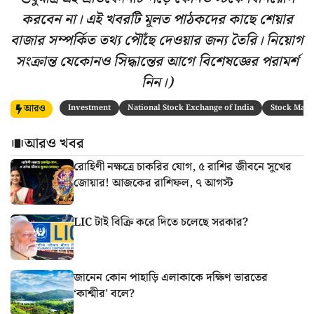
করবেন না। এই খবরটি মূলত পাঠকদের কাছে শেয়ার
বাজার সম্পর্কিত তথ্য পৌঁছে দেওয়ার জন্য তৈরি। নিয়োগ
সংক্রান্ত যেকোনও সিদ্ধান্তের আগে বিশেষজ্ঞের পরামর্শ
নিন।)
আরও
Investment
National Stock Exchange of India
Stock Mark
আরও খবর
রোহিণী নক্ষত্রে চাকরির যোগ, ৫ রাশির জীবনে সুখের
জোয়ার! আজকের রাশিফল, ৭ আগস্ট
LIC টাই বিক্রি করে দিতে চলেছে সরকার?
জানেন কোন পাহাড়ি এলাকাকে দক্ষিণ ভারতের
‘কাশ্মীর’ বলে?