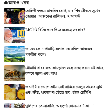
আরও খবর
রোহিণী নক্ষত্রে চাকরির যোগ, ৫ রাশির জীবনে সুখের
জোয়ার! আজকের রাশিফল, ৭ আগস্ট
LIC টাই বিক্রি করে দিতে চলেছে সরকার?
জানেন কোন পাহাড়ি এলাকাকে দক্ষিণ ভারতের
‘কাশ্মীর’ বলে?
মৌমাছি বা বোলতা কামড়ালে সঙ্গে সঙ্গে করুন এই কাজ,
কমবে জ্বালা এবং ব্যথা
জন্মাষ্টমীর ভোগে এইভাবেই বানিয়ে ফেলুন তালের লুচি
এবং ক্ষীর, থাকবে না তেঁতো ভাব, রইল রেসিপি
পুলিশের তোলাবাজি, অন্নপূর্ণা যোজনার টাকা…!