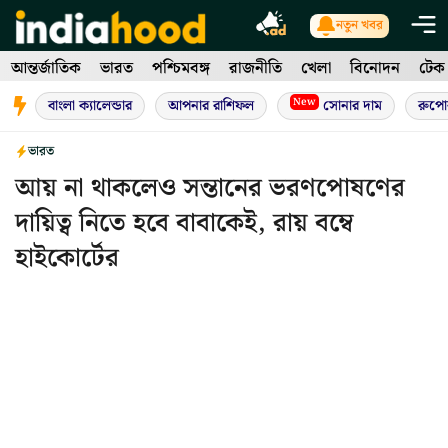
Skip
নতুন খবর
to
আন্তর্জাতিক
ভারত
পশ্চিমবঙ্গ
রাজনীতি
খেলা
বিনোদন
টেক
content
New
বাংলা ক্যালেন্ডার
আপনার রাশিফল
সোনার দাম
রুপো
ভারত
আয় না থাকলেও সন্তানের ভরণপোষণের
দায়িত্ব নিতে হবে বাবাকেই, রায় বম্বে
হাইকোর্টের