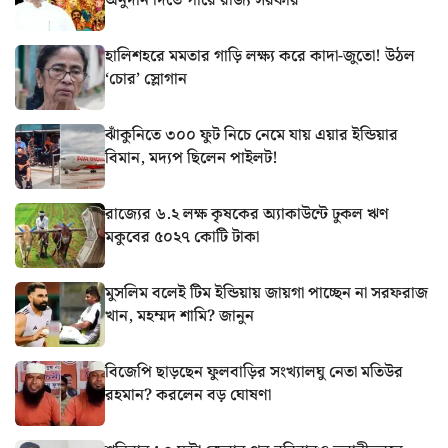
অনুদান দিতে পারে রাজ্য সরকার
হালিশহরে মমতার গাড়ি লক্ষ্য করে কাদা-জুতো! উঠল
‘চোর’ স্লোগান
ঝাঁকুনিতে ৩০০ ফুট নিচে নেমে যায় এয়ার ইন্ডিয়ার
বিমান, মদ্যপ ছিলেন পাইলট!
রাজ্যের ৬.২ লক্ষ কৃষকের অ্যাকাউন্টে ঢুকল ঋণ
মকুবের ৫০২৭ কোটি টাকা
মুসলিম বলেই টিম ইন্ডিয়ায় জায়গা পাচ্ছেন না সরফরাজ
খান, মহম্মদ শামি? জানুন
বিজেপি ছাড়ছেন ফুলবাড়ির সংখ্যালঘু নেতা মতিউর
রহমান? করলেন বড় ঘোষণা