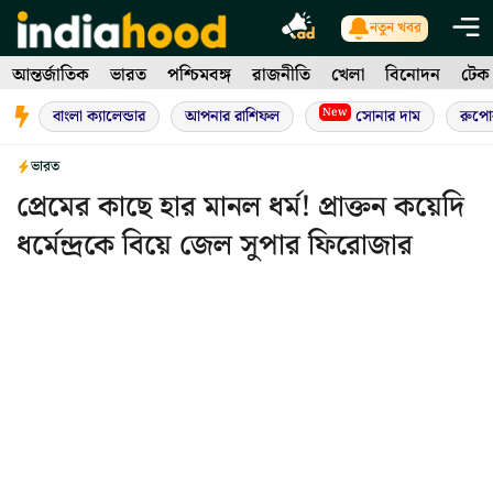
Skip
নতুন খবর
to
আন্তর্জাতিক
ভারত
পশ্চিমবঙ্গ
রাজনীতি
খেলা
বিনোদন
টেক
content
New
বাংলা ক্যালেন্ডার
আপনার রাশিফল
সোনার দাম
রুপো
ভারত
প্রেমের কাছে হার মানল ধর্ম! প্রাক্তন কয়েদি
ধর্মেন্দ্রকে বিয়ে জেল সুপার ফিরোজার