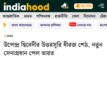
Skip
নতুন খবর
to
আন্তর্জাতিক
ভারত
পশ্চিমবঙ্গ
রাজনীতি
খেলা
বিনোদন
টেক
content
New
বাংলা ক্যালেন্ডার
আপনার রাশিফল
সোনার দাম
রুপো
ভারত
উপেন্দ্র দ্বিবেদীর উত্তরসূরি ধীরজ শেঠ, নতুন
সেনাপ্রধান পেল ভারত