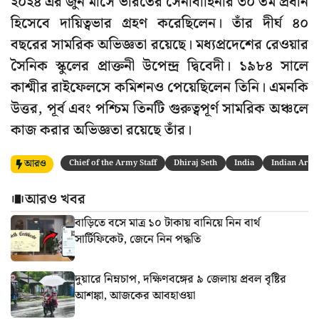
২০২৪ এর জুন মাসে ভারতের সেনাবাহিনীর ৩০ তম প্রধান
হিসেবে দায়িত্বভার গ্রহণ করেছিলেন। তাঁর দীর্ঘ ৪০
বছরের সামরিক অভিজ্ঞতা রয়েছে। মধ্যপ্রদেশের রেওয়ার
সৈনিক স্কুলের প্রাক্তনী উপেন্দ্র দ্বিবেদী। ১৯৮৪ সালে
কাশ্মীর রাইফেলসে কমিশনও পেয়েছিলেন তিনি। এমনকি
উত্তর, পূর্ব এবং পশ্চিম তিনটি গুরুত্বপূর্ণ সামরিক অঞ্চলে
কাজ করার অভিজ্ঞতা রয়েছে তাঁর।
আরও
Chief of the Army Staff
Dhiraj Seth
India
Indian Arm
আরও খবর
বাড়িতে বসে মাত্র ১০ টাকায় বানিয়ে নিন বার্থ
সার্টিফিকেট, জেনে নিন পদ্ধতি
দুয়ারে নিম্নচাপ, দক্ষিণবঙ্গের ৯ জেলায় প্রবল বৃষ্টির
আশঙ্কা, আজকের আবহাওয়া