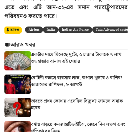
এতে এবং এটি আন-৩২-এর সমান প্যারাট্রুপারদের
পরিবহনও করতে পারে।
আরও
Airbus
India
Indian Air Force
Tata Advanced system
আরও খবর
একটার দামে মিলেছে দুটো, ৫ হাজার টাকাকে ৭ লাখ
৩২ হাজার বানাল এই শেয়ার
রোহিনী নক্ষত্রে ব্যবসায় লাভ, কপাল খুলবে ৪ রাশির!
আজকের রাশিফল, ৮ আগস্ট
ভারতে প্রথম কোথায় এসেছিল বিদ্যুৎ? জানলে অবাক
হবেন
বর্ষায় বাড়ছে কনজাঙ্কটিভাইটিস, জেনে নিন লক্ষণ এবং
প্রতিকারের নিয়ম