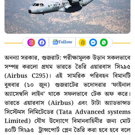
Follow
অনন্যা সরকার, গুজরাট: পরীক্ষামূলক উড়ান সকলভাবে
সম্পন্ন করলো প্রথম ভারতে তৈরি এয়ারবাস সি২৯৫
(Airbus C295)। এই সামরিক পরিবহন বিমানটি
বুধবার (১০ জুন) গুজরাটের ভদোদরার ‘ফাইনাল
অ্যাসেম্বলি লাইন’ থাকে সফলভাবে টেক অফ করে।
ভারতে এয়ারবাস (Airbus) এবং টাটা অ্যাডভান্সড
সিস্টেমস লিমিটেডের (Tata Advanced systems
Limited) যৌথ উদ্যোগে বিমানবাহিনীর জন্য মোট
৪০টি সি২৯৫ ট্রান্সপোর্ট প্লেন তৈরি করা হবে হবে বলে