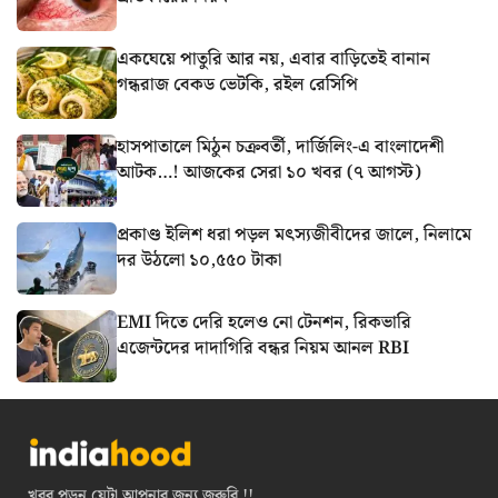
একঘেয়ে পাতুরি আর নয়, এবার বাড়িতেই বানান
গন্ধরাজ বেকড ভেটকি, রইল রেসিপি
হাসপাতালে মিঠুন চক্রবর্তী, দার্জিলিং-এ বাংলাদেশী
আটক…! আজকের সেরা ১০ খবর (৭ আগস্ট)
প্রকাণ্ড ইলিশ ধরা পড়ল মৎস্যজীবীদের জালে, নিলামে
দর উঠলো ১০,৫৫০ টাকা
EMI দিতে দেরি হলেও নো টেনশন, রিকভারি
এজেন্টদের দাদাগিরি বন্ধর নিয়ম আনল RBI
খবর পড়ুন যেটা আপনার জন্য জরুরি !!