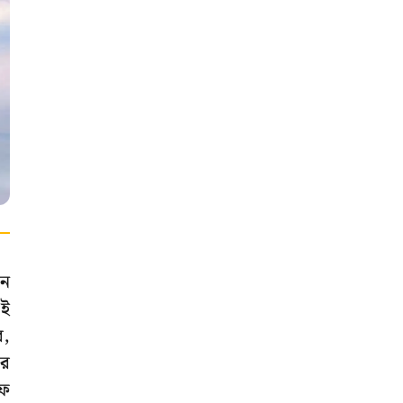
ান
এই
র,
ের
অফ