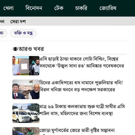
খেলা
বিনোদন
টেক
চাকরি
জ্যোতিষ
ফল
সেরা দশ
য়া
ভক্তি ও মন্ত্র
আরও খবর
এসি ছাড়াই ঠান্ডা থাকবে গোটা বিল্ডিং, বিশ্বের
সবথেকে ‘উজ্বল সাদা রঙ’ আবিষ্কার গবেষকদের
চিনের একাধিপত্যে ধস নামাবে পুরুলিয়ার খনি!
বিরল খনিজ খননে বড় পদক্ষেপ সরকারের
মাত্র ৬৯ টাকায় কলকাতায় শুরু যাত্রী সাথীর এসি
শাটল বাস, মহিলাদের জন্য বিশেষ ব্যবস্থা
জোড়া ঘূর্ণাবর্তের জেরে ভারী বৃষ্টির সম্ভাবনা