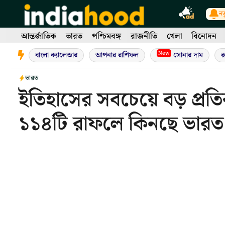
Skip
নত
to
content
আন্তর্জাতিক
ভারত
পশ্চিমবঙ্গ
রাজনীতি
খেলা
বিনোদন
New
বাংলা ক্যালেন্ডার
আপনার রাশিফল
সোনার দাম
র
ভারত
ইতিহাসের সবচেয়ে বড় প্রতির
১১৪টি রাফলে কিনছে ভারত