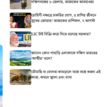
দক্ষিণবঙ্গের ৮ জেলায়, আজকের আবহাওয়া
রোহিণী নক্ষত্রে চাকরির যোগ, ৫ রাশির জীবনে
সুখের জোয়ার! আজকের রাশিফল, ৭ আগস্ট
LIC টাই বিক্রি করে দিতে চলেছে সরকার?
জানেন কোন পাহাড়ি এলাকাকে দক্ষিণ ভারতের
‘কাশ্মীর’ বলে?
মৌমাছি বা বোলতা কামড়ালে সঙ্গে সঙ্গে করুন এই
কাজ, কমবে জ্বালা এবং ব্যথা