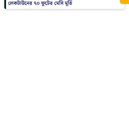
লেকটাউনের ৭০ ফুটের মেসি মূর্তি