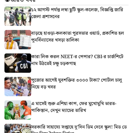
আরও খবর
১২ আগস্ট পর্যন্ত লম্বা ছুটি স্কুল-কলেজ, বিজ্ঞপ্তি জারি
জেলা প্রশাসনের
বাড়ছে হাওড়া-কলকাতা পুরসভার ওয়ার্ড, প্রকাশিত হল
পুনর্বিন্যাসের খসড়া তালিকা
কারা লিক করল NEET-র পেপার? CBI-র চার্জশিটে
নাম উঠতেই চক্ষু চড়কগাছ
পুজোর আগেই যুবশক্তির ৩০০০ টাকা? পোর্টাল চালু
নিয়ে বড় খবর
এ মাসেই শুরু এশিয়া কাপ, ফের মুখোমুখি ভারত-
পাকিস্তান, দেখুন ম্যাচের তারিখ
সরকারি সাহায্যে সপ্তাহে দু’দিন ডিম দেবে স্কুল! মিড ডে