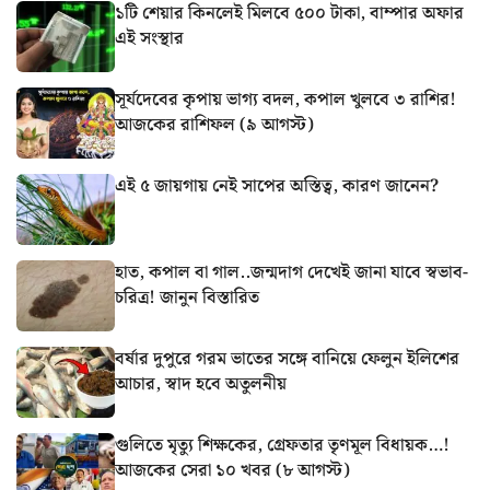
১টি শেয়ার কিনলেই মিলবে ৫০০ টাকা, বাম্পার অফার
এই সংস্থার
সূর্যদেবের কৃপায় ভাগ্য বদল, কপাল খুলবে ৩ রাশির!
আজকের রাশিফল (৯ আগস্ট)
এই ৫ জায়গায় নেই সাপের অস্তিত্ব, কারণ জানেন?
হাত, কপাল বা গাল..জন্মদাগ দেখেই জানা যাবে স্বভাব-
চরিত্র! জানুন বিস্তারিত
বর্ষার দুপুরে গরম ভাতের সঙ্গে বানিয়ে ফেলুন ইলিশের
আচার, স্বাদ হবে অতুলনীয়
গুলিতে মৃত্যু শিক্ষকের, গ্রেফতার তৃণমূল বিধায়ক…!
আজকের সেরা ১০ খবর (৮ আগস্ট)