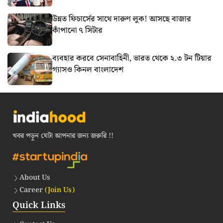
উন্নত ফিচার্সের সাথে দারুণ লুক! আসছে বাজার
কাঁপানো ৭ সিটার
ব্যবহার করবে সেনাবাহিনী, ভারত থেকে ২.৩ টন টিয়ার
গ্যাসও কিনল বাংলাদেশ
খবর পড়ুন যেটা আপনার জন্য জরুরি !!
About Us
Career
(Join Us)
Quick Links