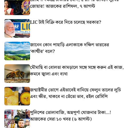
জোয়ার! আজকের রাশিফল, ৭ আগস্ট
LIC টাই বিক্রি করে দিতে চলেছে সরকার?
জানেন কোন পাহাড়ি এলাকাকে দক্ষিণ ভারতের
‘কাশ্মীর’ বলে?
মৌমাছি বা বোলতা কামড়ালে সঙ্গে সঙ্গে করুন এই কাজ,
কমবে জ্বালা এবং ব্যথা
জন্মাষ্টমীর ভোগে এইভাবেই বানিয়ে ফেলুন তালের লুচি
এবং ক্ষীর, থাকবে না তেঁতো ভাব, রইল রেসিপি
পুলিশের তোলাবাজি, অন্নপূর্ণা যোজনার টাকা…!
আজকের সেরা ১০ খবর (৬ আগস্ট)