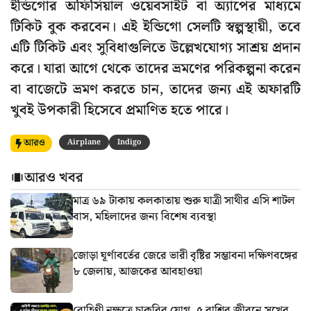
ইন্ডিগোর অফিসিয়াল ওয়েবসাইট বা অ্যাপের মাধ্যমে
টিকিট বুক করবেন। এই ইন্ডিগো সেলটি স্বল্পস্থায়ী, তবে
এটি টিকিট এবং সুবিধাগুলিতে উল্লেখযোগ্য সাশ্রয় প্রদান
করে। যারা আগে থেকে তাদের ভ্রমণের পরিকল্পনা করেন
বা বাজেটে ভ্রমণ করতে চান, তাদের জন্য এই অফারটি
খুবই উপকারী হিসেবে প্রমাণিত হতে পারে।
আরও
Airplane
Indigo
আরও খবর
মাত্র ৬৯ টাকায় কলকাতায় শুরু যাত্রী সাথীর এসি শাটল
বাস, মহিলাদের জন্য বিশেষ ব্যবস্থা
জোড়া ঘূর্ণাবর্তের জেরে ভারী বৃষ্টির সম্ভাবনা দক্ষিণবঙ্গের
৮ জেলায়, আজকের আবহাওয়া
রোহিণী নক্ষত্রে চাকরির যোগ, ৫ রাশির জীবনে সুখের