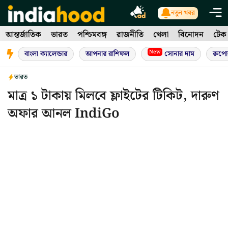
Skip
নতুন খবর
to
আন্তর্জাতিক
ভারত
পশ্চিমবঙ্গ
রাজনীতি
খেলা
বিনোদন
টেক
content
New
বাংলা ক্যালেন্ডার
আপনার রাশিফল
সোনার দাম
রুপো
ভারত
মাত্র ১ টাকায় মিলবে ফ্লাইটের টিকিট, দারুণ
অফার আনল IndiGo