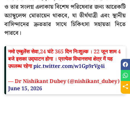
ও তার সংলগ্ন এলাকায় বিশেষ পরিষেবার জন্য আরেকটি
অ্যাম্বুলেন্স মোতায়েন থাকবে, যা তীর্থযাত্রী এবং স্থানীয়
বাসিন্দাদের দ্রুততার সাথে চিকিৎসা সহায়তা দিতে
পারবে।
नमो एम्बुलेंस सेवा,24 घंटे 365 दिन निःशुल्क । 22 जून शाम 4
बजे इसका उद्घाटन होगा । प्रत्येक विधानसभा क्षेत्र में यह
उपलब्ध रहेगा
pic.twitter.com/w1Gp9rVg4i
— Dr Nishikant Dubey (@nishikant_dubey)
June 15, 2026