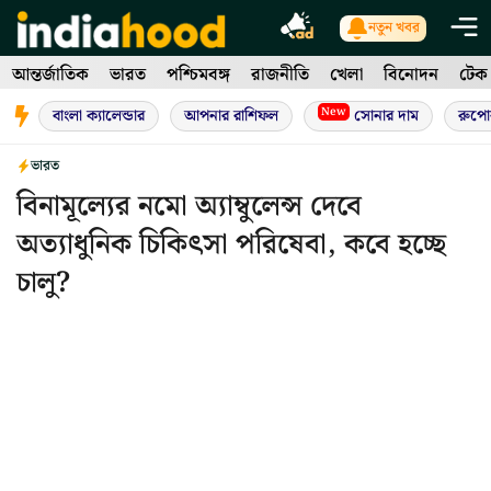
Skip
নতুন খবর
to
আন্তর্জাতিক
ভারত
পশ্চিমবঙ্গ
রাজনীতি
খেলা
বিনোদন
টেক
content
New
বাংলা ক্যালেন্ডার
আপনার রাশিফল
সোনার দাম
রুপো
ভারত
বিনামূল্যের নমো অ্যাম্বুলেন্স দেবে
অত্যাধুনিক চিকিৎসা পরিষেবা, কবে হচ্ছে
চালু?