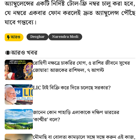
অ্যাম্বুলেন্সের একটি নির্দিষ্ট টোল-ফ্রি নম্বর চালু করা হবে,
যে নম্বরে একবার ফোন করলেই দ্রুত অ্যাম্বুলেন্স পৌঁছে
যাবে গন্তব্যে।
আরও
Deoghar
Narendra Modi
আরও খবর
রোহিণী নক্ষত্রে চাকরির যোগ, ৫ রাশির জীবনে সুখের
জোয়ার! আজকের রাশিফল, ৭ আগস্ট
LIC টাই বিক্রি করে দিতে চলেছে সরকার?
জানেন কোন পাহাড়ি এলাকাকে দক্ষিণ ভারতের
‘কাশ্মীর’ বলে?
মৌমাছি বা বোলতা কামড়ালে সঙ্গে সঙ্গে করুন এই কাজ,