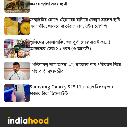
কমবে জ্বালা এবং ব্যথা
জন্মাষ্টমীর ভোগে এইভাবেই বানিয়ে ফেলুন তালের লুচি
এবং ক্ষীর, থাকবে না তেঁতো ভাব, রইল রেসিপি
পুলিশের তোলাবাজি, অন্নপূর্ণা যোজনার টাকা…!
আজকের সেরা ১০ খবর (৬ আগস্ট)
“পশ্চিমবঙ্গ নাম আমরা…”, রাজ্যের নাম পরিবর্তন নিয়ে
স্পষ্ট বার্তা মুখ্যমন্ত্রীর
Samsung Galaxy S25 Ultra-তে মিলছে ৩০
হাজার টাকা ডিসকাউন্ট