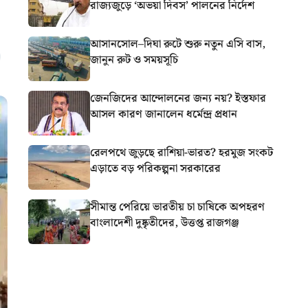
রাজ্যজুড়ে ‘অভয়া দিবস’ পালনের নির্দেশ
আসানসোল–দিঘা রুটে শুরু নতুন এসি বাস,
জানুন রুট ও সময়সূচি
জেনজিদের আন্দোলনের জন্য নয়? ইস্তফার
আসল কারণ জানালেন ধর্মেন্দ্র প্রধান
রেলপথে জুড়ছে রাশিয়া-ভারত? হরমুজ সংকট
এড়াতে বড় পরিকল্পনা সরকারের
সীমান্ত পেরিয়ে ভারতীয় চা চাষিকে অপহরণ
বাংলাদেশী দুষ্কৃতীদের, উত্তপ্ত রাজগঞ্জ