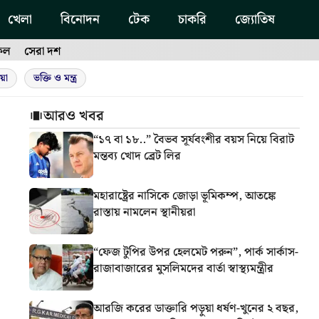
খেলা
বিনোদন
টেক
চাকরি
জ্যোতিষ
ফল
সেরা দশ
য়া
ভক্তি ও মন্ত্র
আরও খবর
“১৭ বা ১৮..” বৈভব সূর্যবংশীর বয়স নিয়ে বিরাট
মন্তব্য খোদ ব্রেট লির
মহারাষ্ট্রের নাসিকে জোড়া ভূমিকম্প, আতঙ্কে
রাস্তায় নামলেন স্থানীয়রা
“ফেজ টুপির উপর হেলমেট পরুন”, পার্ক সার্কাস-
রাজাবাজারের মুসলিমদের বার্তা স্বাস্থ্যমন্ত্রীর
আরজি করের ডাক্তারি পড়ুয়া ধর্ষণ-খুনের ২ বছর,