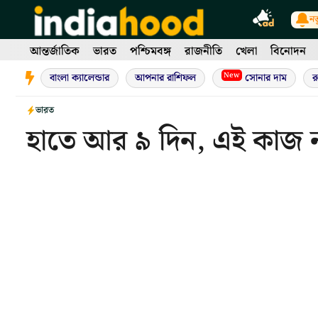
Skip
নত
to
content
আন্তর্জাতিক
ভারত
পশ্চিমবঙ্গ
রাজনীতি
খেলা
বিনোদন
New
বাংলা ক্যালেন্ডার
আপনার রাশিফল
সোনার দাম
র
ভারত
হাতে আর ৯ দিন, এই কাজ না