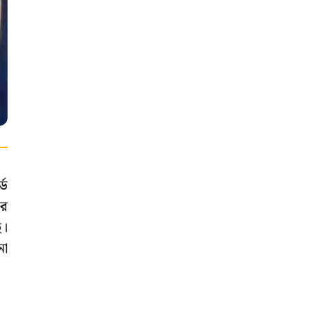
্ড
ার
ে।
না