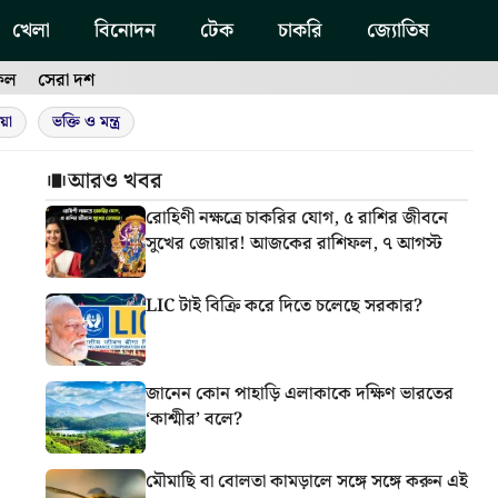
খেলা
বিনোদন
টেক
চাকরি
জ্যোতিষ
ফল
সেরা দশ
য়া
ভক্তি ও মন্ত্র
আরও খবর
রোহিণী নক্ষত্রে চাকরির যোগ, ৫ রাশির জীবনে
সুখের জোয়ার! আজকের রাশিফল, ৭ আগস্ট
LIC টাই বিক্রি করে দিতে চলেছে সরকার?
জানেন কোন পাহাড়ি এলাকাকে দক্ষিণ ভারতের
‘কাশ্মীর’ বলে?
মৌমাছি বা বোলতা কামড়ালে সঙ্গে সঙ্গে করুন এই