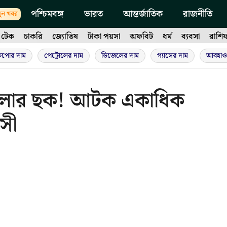
পশ্চিমবঙ্গ
ভারত
আন্তর্জাতিক
রাজনীতি
ুন খবর
টেক
চাকরি
জ্যোতিষ
টাকা পয়সা
অফবিট
ধর্ম
ব্যবসা
রাশি
ুপোর দাম
পেট্রোলের দাম
ডিজেলের দাম
গ্যাসের দাম
আবহাও
হামলার ছক! আটক একাধিক
াসী