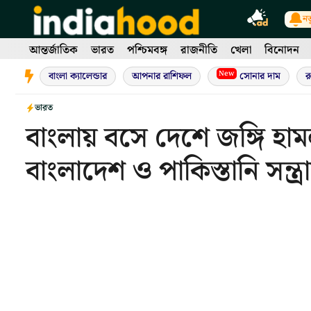
Skip
নত
to
content
আন্তর্জাতিক
ভারত
পশ্চিমবঙ্গ
রাজনীতি
খেলা
বিনোদন
New
বাংলা ক্যালেন্ডার
আপনার রাশিফল
সোনার দাম
র
ভারত
বাংলায় বসে দেশে জঙ্গি 
বাংলাদেশ ও পাকিস্তানি সন্ত্র