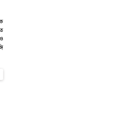
কে
হত
 ও
গি