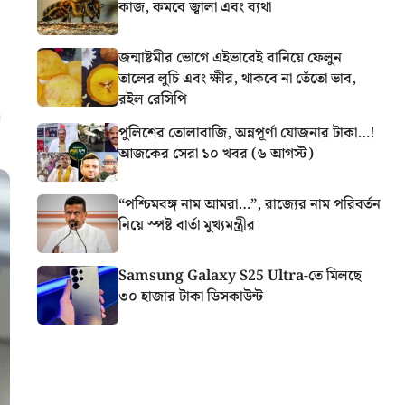
কাজ, কমবে জ্বালা এবং ব্যথা
জন্মাষ্টমীর ভোগে এইভাবেই বানিয়ে ফেলুন
তালের লুচি এবং ক্ষীর, থাকবে না তেঁতো ভাব,
রইল রেসিপি
পুলিশের তোলাবাজি, অন্নপূর্ণা যোজনার টাকা…!
আজকের সেরা ১০ খবর (৬ আগস্ট)
“পশ্চিমবঙ্গ নাম আমরা…”, রাজ্যের নাম পরিবর্তন
নিয়ে স্পষ্ট বার্তা মুখ্যমন্ত্রীর
Samsung Galaxy S25 Ultra-তে মিলছে
৩০ হাজার টাকা ডিসকাউন্ট