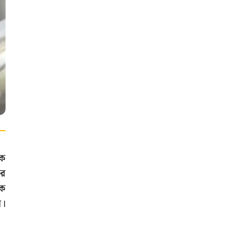
ছক
আর
কে
ল।