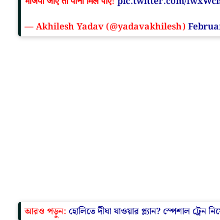
भाजपा जाए तो पानी मिल पाए!
pic.twitter.com/fwxWci
— Akhilesh Yadav (@yadavakhilesh)
Februa
আরও পড়ুন:
হোলিতে দীঘা যাওয়ার প্ল্যান? স্পেশাল ট্রেন ন