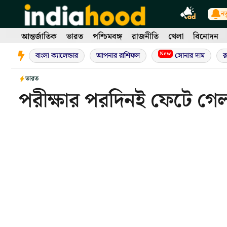
Skip
নত
to
content
আন্তর্জাতিক
ভারত
পশ্চিমবঙ্গ
রাজনীতি
খেলা
বিনোদন
New
বাংলা ক্যালেন্ডার
আপনার রাশিফল
সোনার দাম
র
ভারত
পরীক্ষার পরদিনই ফেটে গেল