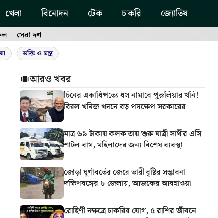
খেলা
বিনোদন
টেক
চাকরি
জ্যোতিষ
ফল
সেরা দশ
য়া
ভক্তি ও মন্ত্র
আরও খবর
চিনের একাধিপত্যে ধস নামাবে পুরুলিয়ার খনি!
বিরল খনিজ খননে বড় পদক্ষেপ সরকারের
মাত্র ৬৯ টাকায় কলকাতায় শুরু যাত্রী সাথীর এসি
শাটল বাস, মহিলাদের জন্য বিশেষ ব্যবস্থা
জোড়া ঘূর্ণাবর্তের জেরে ভারী বৃষ্টির সম্ভাবনা
দক্ষিণবঙ্গের ৮ জেলায়, আজকের আবহাওয়া
রোহিণী নক্ষত্রে চাকরির যোগ, ৫ রাশির জীবনে