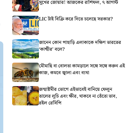
সুখের জোয়ার! আজকের রাশিফল, ৭ আগস্ট
LIC টাই বিক্রি করে দিতে চলেছে সরকার?
জানেন কোন পাহাড়ি এলাকাকে দক্ষিণ ভারতের
‘কাশ্মীর’ বলে?
মৌমাছি বা বোলতা কামড়ালে সঙ্গে সঙ্গে করুন এই
কাজ, কমবে জ্বালা এবং ব্যথা
জন্মাষ্টমীর ভোগে এইভাবেই বানিয়ে ফেলুন
তালের লুচি এবং ক্ষীর, থাকবে না তেঁতো ভাব,
রইল রেসিপি