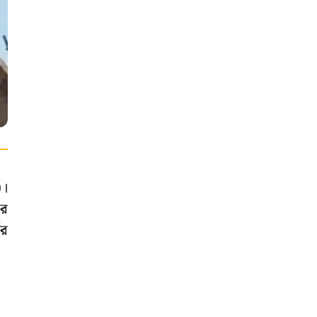
)।
ার
ির