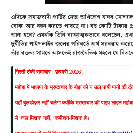
এদিকে সমাজবাদী পার্টির নেতা অখিলেশ যাদব সোশ্যাল ম
বোঝা আর বহন করতে পারছে না। বহু কোটি টাকার প্রক
আনা হবে? এমনকি তিনি ব্যাঙ্গাত্মকভাবে বলেছেন, এ
দুর্নীতির পাইপলাইন জলের পরিবর্তে অর্থ সরবরাহ 
তাঁর বক্তব্য সামনে আসতেই রাজনৈতিক মহলে যে বিতর্ক
गिरती टंकी समाचार : फ़रवरी 2026.
महोबा में भाजपा के भ्रष्टाचार के बोझ को न उठा पायी पानी की टं
यहाँ बुलडोज़र नहीं चलेगा क्योंकि भ्रष्टाचार की पाइप लाइन मह
ये ‘जल मिशन’ नहीं, ‘कमीशन-मिशन’ है।