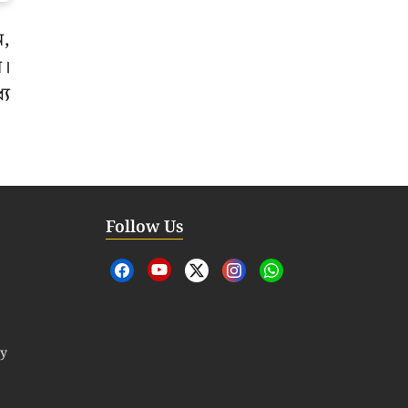
ন,
ি।
যে
Follow Us
cy