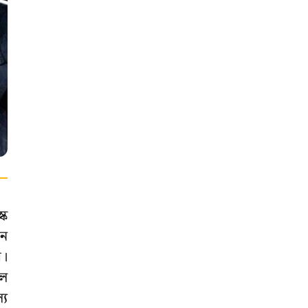
্ক
শন
র।
িল
্য