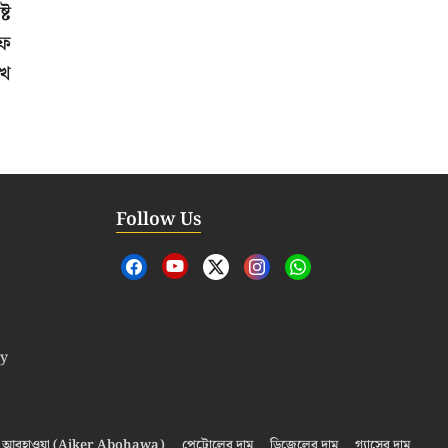
্ট
রফ
খে
Follow Us
cy
আবহাওয়া (Ajker Abohawa)
পেট্রোলের দাম
ডিজেলের দাম
গ্যাসের দাম