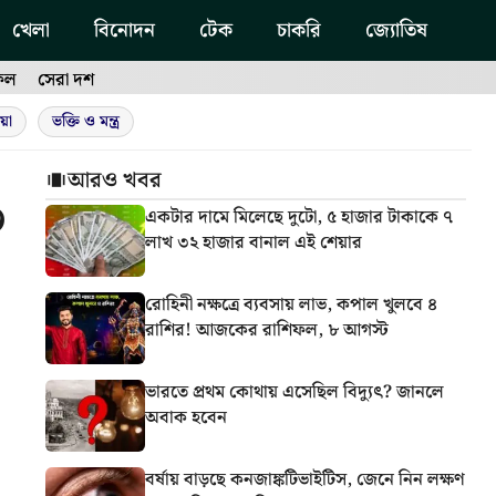
খেলা
বিনোদন
টেক
চাকরি
জ্যোতিষ
ফল
সেরা দশ
য়া
ভক্তি ও মন্ত্র
আরও খবর
০
একটার দামে মিলেছে দুটো, ৫ হাজার টাকাকে ৭
লাখ ৩২ হাজার বানাল এই শেয়ার
রোহিনী নক্ষত্রে ব্যবসায় লাভ, কপাল খুলবে ৪
রাশির! আজকের রাশিফল, ৮ আগস্ট
ভারতে প্রথম কোথায় এসেছিল বিদ্যুৎ? জানলে
অবাক হবেন
বর্ষায় বাড়ছে কনজাঙ্কটিভাইটিস, জেনে নিন লক্ষণ