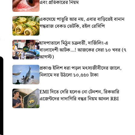
এবং প্রতিকারের নিয়ম
একঘেয়ে পাতুরি আর নয়, এবার বাড়িতেই বানান
গন্ধরাজ বেকড ভেটকি, রইল রেসিপি
হাসপাতালে মিঠুন চক্রবর্তী, দার্জিলিং-এ
বাংলাদেশী আটক…! আজকের সেরা ১০ খবর (৭
আগস্ট)
প্রকাণ্ড ইলিশ ধরা পড়ল মৎস্যজীবীদের জালে,
নিলামে দর উঠলো ১০,৫৫০ টাকা
EMI দিতে দেরি হলেও নো টেনশন, রিকভারি
এজেন্টদের দাদাগিরি বন্ধর নিয়ম আনল RBI