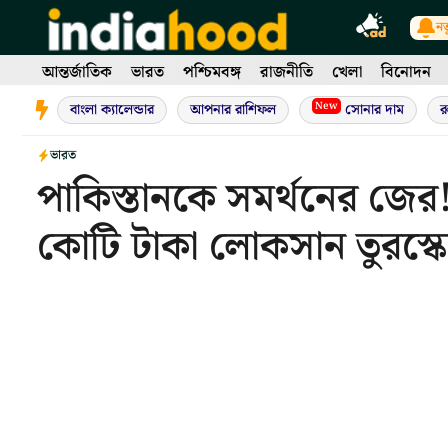
Skip
নত
to
content
আন্তর্জাতিক
ভারত
পশ্চিমবঙ্গ
রাজনীতি
খেলা
বিনোদন
New
বাংলা ক্যালেন্ডার
আপনার রাশিফল
সোনার দাম
র
ভারত
পাকিস্তানকে সমর্থনের জের
কোটি টাকা লোকসান তুরস্ক