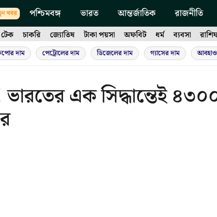
পশ্চিমবঙ্গ
ভারত
আন্তর্জাতিক
রাজনীতি
ুন খবর
টেক
চাকরি
জ্যোতিষ
টাকা পয়সা
অফবিট
ধর্ম
ব্যবসা
রাশি
ুপোর দাম
পেট্রোলের দাম
ডিজেলের দাম
গ্যাসের দাম
আবহাও
! ভারতের এক সিদ্ধান্তেই ৪৩০
ের