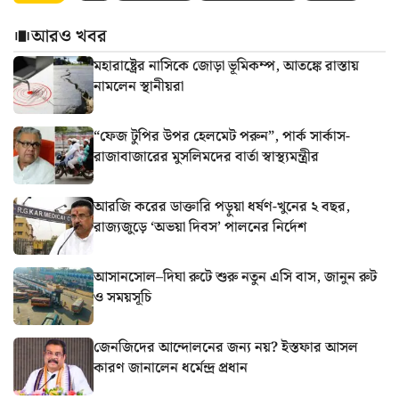
আরও খবর
মহারাষ্ট্রের নাসিকে জোড়া ভূমিকম্প, আতঙ্কে রাস্তায়
নামলেন স্থানীয়রা
“ফেজ টুপির উপর হেলমেট পরুন”, পার্ক সার্কাস-
রাজাবাজারের মুসলিমদের বার্তা স্বাস্থ্যমন্ত্রীর
আরজি করের ডাক্তারি পড়ুয়া ধর্ষণ-খুনের ২ বছর,
রাজ্যজুড়ে ‘অভয়া দিবস’ পালনের নির্দেশ
আসানসোল–দিঘা রুটে শুরু নতুন এসি বাস, জানুন রুট
ও সময়সূচি
জেনজিদের আন্দোলনের জন্য নয়? ইস্তফার আসল
কারণ জানালেন ধর্মেন্দ্র প্রধান