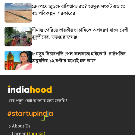
রেলপথে জুড়ছে রাশিয়া-ভারত? হরমুজ সংকট এড়াতে
বড় পরিকল্পনা সরকারের
সীমান্ত পেরিয়ে ভারতীয় চা চাষিকে অপহরণ বাংলাদেশী
দুষ্কৃতীদের, উত্তপ্ত রাজগঞ্জ
৮ নতুন বিচারপতি পেল কলকাতা হাইকোর্ট, রাষ্ট্রপতির
অনুমতির ১২ ঘণ্টার মধ্যেই হল কাজ
খবর পড়ুন যেটা আপনার জন্য জরুরি !!
About Us
Career
(Join Us)