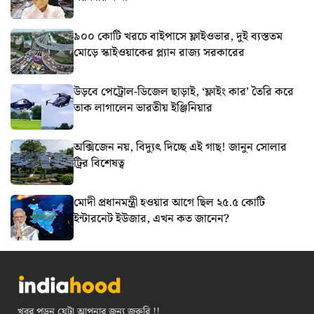
৯০০ কোটি খরচে বাইপাসে ফ্লাইওভার, দুই ব্যস্ততম
মোড়ে স্কাইওয়াকের প্ল্যান রাজ্য সরকারের
উড়বে পেট্রোল-ডিজেল ছাড়াই, ‘ফ্লাইং কার’ তৈরি করে
তাক লাগালেন ভারতীয় ইঞ্জিনিয়ার
অক্সিজেন নয়, বিদ্যুৎ দিচ্ছে এই গাছ! জানুন সোলার
ট্রির বিশেষত্ব
মোদী প্রধানমন্ত্রী হওয়ার আগে ছিল ২৫.৫ কোটি
ইন্টারনেট ইউজার, এখন কত জানেন?
খবর পড়ুন যেটা আপনার জন্য জরুরি !!