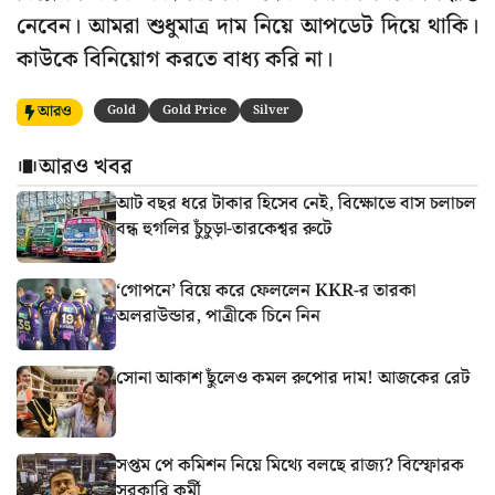
নেবেন। আমরা শুধুমাত্র দাম নিয়ে আপডেট দিয়ে থাকি।
কাউকে বিনিয়োগ করতে বাধ্য করি না।
আরও
Gold
Gold Price
Silver
আরও খবর
আট বছর ধরে টাকার হিসেব নেই, বিক্ষোভে বাস চলাচল
বন্ধ হুগলির চুঁচুড়া-তারকেশ্বর রুটে
‘গোপনে’ বিয়ে করে ফেললেন KKR-র তারকা
অলরাউন্ডার, পাত্রীকে চিনে নিন
সোনা আকাশ ছুঁলেও কমল রুপোর দাম! আজকের রেট
সপ্তম পে কমিশন নিয়ে মিথ্যে বলছে রাজ্য? বিস্ফোরক
সরকারি কর্মী