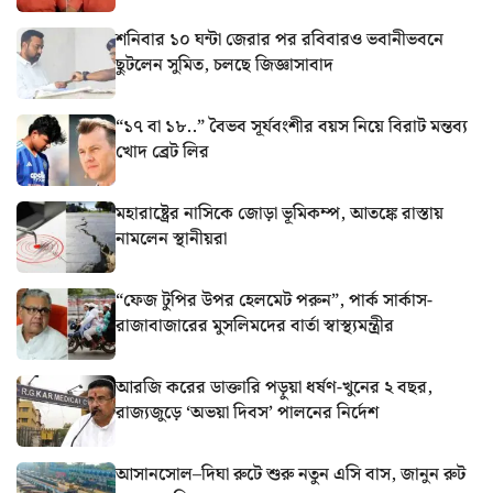
শনিবার ১০ ঘন্টা জেরার পর রবিবারও ভবানীভবনে
ছুটলেন সুমিত, চলছে জিজ্ঞাসাবাদ
“১৭ বা ১৮..” বৈভব সূর্যবংশীর বয়স নিয়ে বিরাট মন্তব্য
খোদ ব্রেট লির
মহারাষ্ট্রের নাসিকে জোড়া ভূমিকম্প, আতঙ্কে রাস্তায়
নামলেন স্থানীয়রা
“ফেজ টুপির উপর হেলমেট পরুন”, পার্ক সার্কাস-
রাজাবাজারের মুসলিমদের বার্তা স্বাস্থ্যমন্ত্রীর
আরজি করের ডাক্তারি পড়ুয়া ধর্ষণ-খুনের ২ বছর,
রাজ্যজুড়ে ‘অভয়া দিবস’ পালনের নির্দেশ
আসানসোল–দিঘা রুটে শুরু নতুন এসি বাস, জানুন রুট