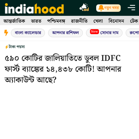
Skip
নতুন খবর
to
আন্তর্জাতিক
ভারত
পশ্চিমবঙ্গ
রাজনীতি
খেলা
বিনোদন
টেক
content
New
বাংলা ক্যালেন্ডার
আপনার রাশিফল
সোনার দাম
রুপো
টাকা পয়সা
৫৯০ কোটির জালিয়াতিতে ডুবল IDFC
ফার্স্ট ব্যাঙ্কের ১৪,৪৩৮ কোটি! আপনার
অ্যাকাউন্ট আছে?