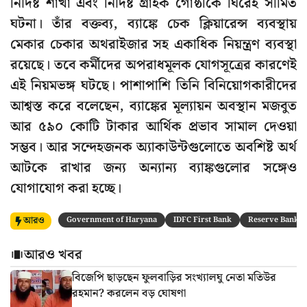
নির্দিষ্ট শাখা এবং নির্দিষ্ট গ্রাহক গোষ্ঠীকে ঘিরেই সীমিত
ঘটনা। তাঁর বক্তব্য, ব্যাঙ্কে চেক ক্লিয়ারেন্স ব্যবস্থায়
মেকার চেকার অথরাইজার সহ একাধিক নিয়ন্ত্রণ ব্যবস্থা
রয়েছে। তবে কর্মীদের অপরাধমূলক যোগসূত্রের কারণেই
এই নিয়মভঙ্গ ঘটছে। পাশাপাশি তিনি বিনিয়োগকারীদের
আশ্বস্ত করে বলেছেন, ব্যাঙ্কের মূল্যায়ন অবস্থান মজবুত
আর ৫৯০ কোটি টাকার আর্থিক প্রভাব সামাল দেওয়া
সম্ভব। আর সন্দেহজনক অ্যাকাউন্টগুলোতে অবশিষ্ট অর্থ
আটকে রাখার জন্য অন্যান্য ব্যাঙ্কগুলোর সঙ্গেও
যোগাযোগ করা হচ্ছে।
আরও
Government of Haryana
IDFC First Bank
Reserve Bank of
আরও খবর
বিজেপি ছাড়ছেন ফুলবাড়ির সংখ্যালঘু নেতা মতিউর
রহমান? করলেন বড় ঘোষণা