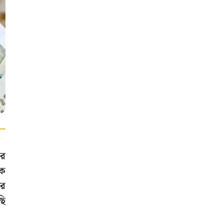
ার
িক
রে
ছি