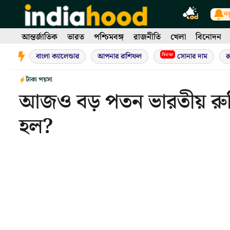
Skip
নত
to
content
আন্তর্জাতিক
ভারত
পশ্চিমবঙ্গ
রাজনীতি
খেলা
বিনোদন
New
বাংলা ক্যালেন্ডার
আপনার রাশিফল
সোনার দাম
র
টাকা পয়সা
আজও বড় পতন ভারতীয় রুপ
হল?