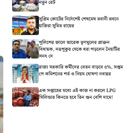
নতুন রেট
সুপ্রিম কোর্টের নির্দেশেই শেষমেষ ভবানী ভবনে
হাজিরা সুমিত রায়ের
পুলিশের জালে আরেক তৃণমূলের প্রাক্তন
বিধায়ক, দত্তপুকুর থেকে ধরা পড়লেন নৈহাটির
সনৎ দে
রাজ্য সরকারি কর্মীদের বেতন বাড়বে ৫%, সপ্তম
পে কমিশনের শর্ত ও নিয়ম ঘোষণা নবান্নর
এক সপ্তাহের মধ্যে এই কাজ না করলে LPG
সিলিন্ডার কিনতে হবে তিন গুন বেশি দামে!