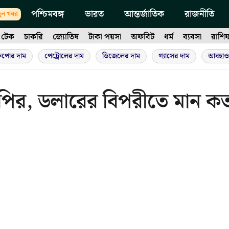
পশ্চিমবঙ্গ
ভারত
আন্তর্জাতিক
রাজনীতি
ুন খবর
টেক
চাকরি
জ্যোতিষ
টাকা পয়সা
অফবিট
ধর্ম
ব্যবসা
রাশি
ুপোর দাম
পেট্রোলের দাম
ডিজেলের দাম
গ্যাসের দাম
আবহাও
ির, ডলারের বিপরীতে মান ক