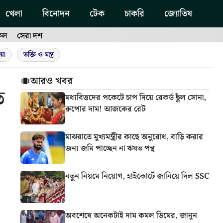
খেলা
বিনোদন
টেক
চাকরি
জ্যোতিষ
ফল
সেরা দশ
য়া
ভক্তি ও মন্ত্র
আরও খবর
ত
মধ্যবিত্তদের পকেটে চাপ দিয়ে রেকর্ড ছুঁল সোনা,
রুপোর দাম! আজকের রেট
মাঝরাতে মুখ্যমন্ত্রীর কাছে অনুরোধ, বাড়ি করার
জন্য জমি পাচ্ছেন না ঋষভ পন্থ
নতুন নিয়মে নিয়োগ, হাইকোর্টে জানিয়ে দিল SSC
অবশেষে অনেকটাই দাম কমল ডিমের, জানুন