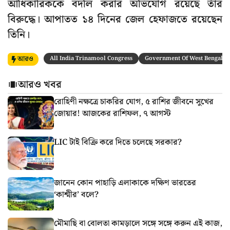
আধিকারিককে বদলি করার অভিযোগ রয়েছে তাঁর
বিরুদ্ধে। আপাতত ১৪ দিনের জেল হেফাজতে রয়েছেন
তিনি।
আরও
All India Trinamool Congress
Government Of West Bengal
আরও খবর
রোহিণী নক্ষত্রে চাকরির যোগ, ৫ রাশির জীবনে সুখের
জোয়ার! আজকের রাশিফল, ৭ আগস্ট
LIC টাই বিক্রি করে দিতে চলেছে সরকার?
জানেন কোন পাহাড়ি এলাকাকে দক্ষিণ ভারতের
‘কাশ্মীর’ বলে?
মৌমাছি বা বোলতা কামড়ালে সঙ্গে সঙ্গে করুন এই কাজ,