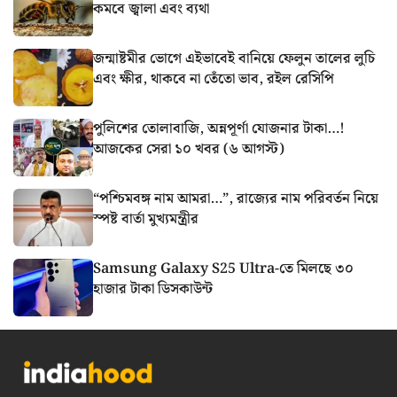
কমবে জ্বালা এবং ব্যথা
জন্মাষ্টমীর ভোগে এইভাবেই বানিয়ে ফেলুন তালের লুচি
এবং ক্ষীর, থাকবে না তেঁতো ভাব, রইল রেসিপি
পুলিশের তোলাবাজি, অন্নপূর্ণা যোজনার টাকা…!
আজকের সেরা ১০ খবর (৬ আগস্ট)
“পশ্চিমবঙ্গ নাম আমরা…”, রাজ্যের নাম পরিবর্তন নিয়ে
স্পষ্ট বার্তা মুখ্যমন্ত্রীর
Samsung Galaxy S25 Ultra-তে মিলছে ৩০
হাজার টাকা ডিসকাউন্ট