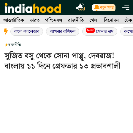
Skip
নতুন খবর
to
আন্তর্জাতিক
ভারত
পশ্চিমবঙ্গ
রাজনীতি
খেলা
বিনোদন
টেক
content
New
বাংলা ক্যালেন্ডার
আপনার রাশিফল
সোনার দাম
রুপো
রাজনীতি
সুজিত বসু থেকে সোনা পাপ্পু, দেবরাজ!
বাংলায় ১১ দিনে গ্রেফতার ১৩ প্রভাবশালী