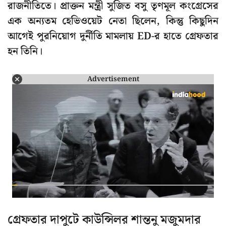
রাজনীতিতে। প্রাক্তন মন্ত্রী সুজিত বসু তৃণমূল কংগ্রেসের
এক অন্যতম হেভিওয়েট নেতা ছিলেন, কিন্তু কিছুদিন
আগেই পুরনিয়োগ দুর্নীতি মামলায় ED-র হাতে গ্রেফতার
হন তিনি।
Advertisement
গ্রেফতার দাপুটে কাউন্সিলর শান্তনু মজুমদার