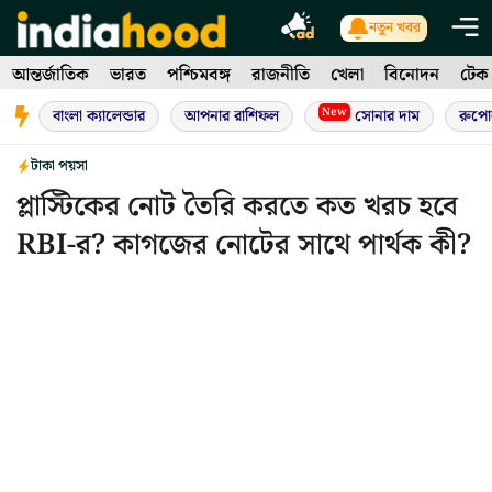
Skip
নতুন খবর
to
আন্তর্জাতিক
ভারত
পশ্চিমবঙ্গ
রাজনীতি
খেলা
বিনোদন
টেক
content
New
বাংলা ক্যালেন্ডার
আপনার রাশিফল
সোনার দাম
রুপো
টাকা পয়সা
প্লাস্টিকের নোট তৈরি করতে কত খরচ হবে
RBI-র? কাগজের নোটের সাথে পার্থক কী?