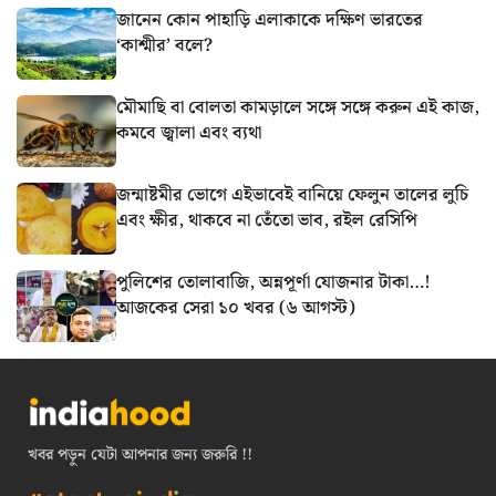
জানেন কোন পাহাড়ি এলাকাকে দক্ষিণ ভারতের
‘কাশ্মীর’ বলে?
মৌমাছি বা বোলতা কামড়ালে সঙ্গে সঙ্গে করুন এই কাজ,
কমবে জ্বালা এবং ব্যথা
জন্মাষ্টমীর ভোগে এইভাবেই বানিয়ে ফেলুন তালের লুচি
এবং ক্ষীর, থাকবে না তেঁতো ভাব, রইল রেসিপি
পুলিশের তোলাবাজি, অন্নপূর্ণা যোজনার টাকা…!
আজকের সেরা ১০ খবর (৬ আগস্ট)
খবর পড়ুন যেটা আপনার জন্য জরুরি !!