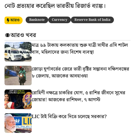
নোট প্রত্যহার করেছিল ভারতীয় রিজার্ভ ব্যাঙ্ক।
আরও
Banknote
Currency
Reserve Bank of India
আরও খবর
মাত্র ৬৯ টাকায় কলকাতায় শুরু যাত্রী সাথীর এসি শাটল
বাস, মহিলাদের জন্য বিশেষ ব্যবস্থা
জোড়া ঘূর্ণাবর্তের জেরে ভারী বৃষ্টির সম্ভাবনা দক্ষিণবঙ্গের
৮ জেলায়, আজকের আবহাওয়া
রোহিণী নক্ষত্রে চাকরির যোগ, ৫ রাশির জীবনে সুখের
জোয়ার! আজকের রাশিফল, ৭ আগস্ট
LIC টাই বিক্রি করে দিতে চলেছে সরকার?