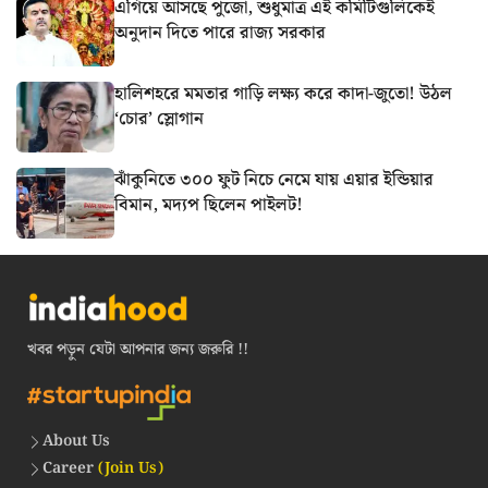
এগিয়ে আসছে পুজো, শুধুমাত্র এই কমিটিগুলিকেই
অনুদান দিতে পারে রাজ্য সরকার
হালিশহরে মমতার গাড়ি লক্ষ্য করে কাদা-জুতো! উঠল
‘চোর’ স্লোগান
ঝাঁকুনিতে ৩০০ ফুট নিচে নেমে যায় এয়ার ইন্ডিয়ার
বিমান, মদ্যপ ছিলেন পাইলট!
খবর পড়ুন যেটা আপনার জন্য জরুরি !!
About Us
Career
(Join Us)