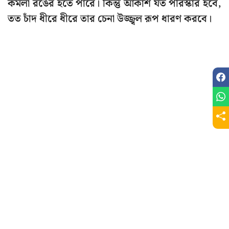
কমলা রঙের হতে পারে। কিন্তু আকাশ যত পরিস্কার হবে,
তত চাঁদ ধীরে ধীরে তার চেনা উজ্জ্বল রূপ ধারণ করবে।