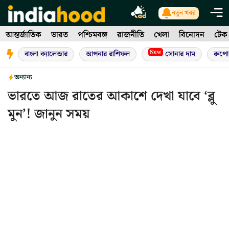
Skip
নতুন খবর
to
আন্তর্জাতিক
ভারত
পশ্চিমবঙ্গ
রাজনীতি
খেলা
বিনোদন
টেক
content
New
বাংলা ক্যালেন্ডার
আপনার রাশিফল
সোনার দাম
রুপো
অন্যান্য
ভারতে আজ রাতের আকাশে দেখা যাবে ‘ব্লু
মুন’! জানুন সময়