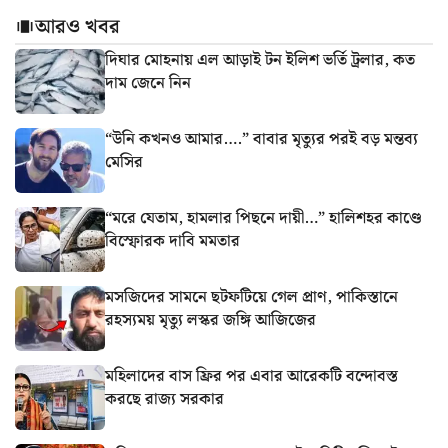
আরও খবর
দিঘার মোহনায় এল আড়াই টন ইলিশ ভর্তি ট্রলার, কত
দাম জেনে নিন
“উনি কখনও আমার….” বাবার মৃত্যুর পরই বড় মন্তব্য
মেসির
“মরে যেতাম, হামলার পিছনে দায়ী…” হালিশহর কাণ্ডে
বিস্ফোরক দাবি মমতার
মসজিদের সামনে ছটফটিয়ে গেল প্রাণ, পাকিস্তানে
রহস্যময় মৃত্যু লস্কর জঙ্গি আজিজের
মহিলাদের বাস ফ্রির পর এবার আরেকটি বন্দোবস্ত
করছে রাজ্য সরকার