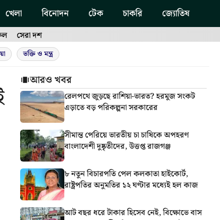
খেলা
বিনোদন
টেক
চাকরি
জ্যোতিষ
ফল
সেরা দশ
য়া
ভক্তি ও মন্ত্র
আরও খবর
ই
রেলপথে জুড়ছে রাশিয়া-ভারত? হরমুজ সংকট
এড়াতে বড় পরিকল্পনা সরকারের
সীমান্ত পেরিয়ে ভারতীয় চা চাষিকে অপহরণ
বাংলাদেশী দুষ্কৃতীদের, উত্তপ্ত রাজগঞ্জ
৮ নতুন বিচারপতি পেল কলকাতা হাইকোর্ট,
রাষ্ট্রপতির অনুমতির ১২ ঘণ্টার মধ্যেই হল কাজ
আট বছর ধরে টাকার হিসেব নেই, বিক্ষোভে বাস