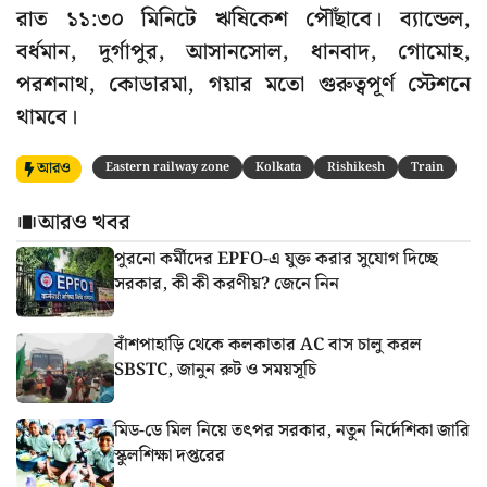
রাত ১১:৩০ মিনিটে ঋষিকেশ পৌঁছাবে। ব্যান্ডেল,
বর্ধমান, দুর্গাপুর, আসানসোল, ধানবাদ, গোমোহ,
পরশনাথ, কোডারমা, গয়ার মতো গুরুত্বপূর্ণ স্টেশনে
থামবে।
আরও
Eastern railway zone
Kolkata
Rishikesh
Train
আরও খবর
পুরনো কর্মীদের EPFO-এ যুক্ত করার সুযোগ দিচ্ছে
সরকার, কী কী করণীয়? জেনে নিন
বাঁশপাহাড়ি থেকে কলকাতার AC বাস চালু করল
SBSTC, জানুন রুট ও সময়সূচি
মিড-ডে মিল নিয়ে তৎপর সরকার, নতুন নির্দেশিকা জারি
স্কুলশিক্ষা দপ্তরের