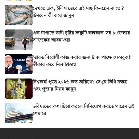
দেখতে এক, ইলিশ ভেবে এই মাছ কিনছেন না তো?
চিনবেন কী করে জানুন
এক নাগাড়ে ভারী বৃষ্টির ভ্রূকুটি কলকাতা সহ ৮ জেলায়,
আজকের আবহাওয়া
‘ভারত বিরোধী কাজ করার জন্য টাকা পাচ্ছে ফেসবুক!’
স্বীকার করে নিল Meta
বিশ্বকর্মা পূজা ২০২৬ কত তারিখে? দেখুন তিথি নক্ষত্র
এবং পূজার নিয়ম কানুন
ভবিষ্যতের কথা চিন্তা করলে বিনিয়োগ করতে পারেন এই
শেয়ারে