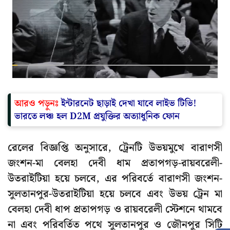
আরও পড়ুনঃ
ইন্টারনেট ছাড়াই দেখা যাবে লাইভ টিভি!
ভারতে লঞ্চ হল D2M প্রযুক্তির অত্যাধুনিক ফোন
রেলের বিজ্ঞপ্তি অনুসারে, ট্রেনটি উভয়মুখে বারাণসী
জংশন-মা বেলহা দেবী ধাম প্রতাপগড়-রায়বরেলী-
উতরাইটিয়া হয়ে চলবে, এর পরিবর্তে বারাণসী জংশন-
সুলতানপুর-উতরাইটিয়া হয়ে চলবে এবং উভয় ট্রেন মা
বেলহা দেবী ধাপ প্রতাপগড় ও রায়বরেলী স্টেশনে থামবে
না এবং পরিবর্তিত পথে সুলতানপুর ও জৌনপুর সিটি