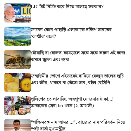
LIC টাই বিক্রি করে দিতে চলেছে সরকার?
জানেন কোন পাহাড়ি এলাকাকে দক্ষিণ ভারতের
‘কাশ্মীর’ বলে?
মৌমাছি বা বোলতা কামড়ালে সঙ্গে সঙ্গে করুন এই কাজ,
কমবে জ্বালা এবং ব্যথা
জন্মাষ্টমীর ভোগে এইভাবেই বানিয়ে ফেলুন তালের লুচি
এবং ক্ষীর, থাকবে না তেঁতো ভাব, রইল রেসিপি
পুলিশের তোলাবাজি, অন্নপূর্ণা যোজনার টাকা…!
আজকের সেরা ১০ খবর (৬ আগস্ট)
“পশ্চিমবঙ্গ নাম আমরা…”, রাজ্যের নাম পরিবর্তন নিয়ে
স্পষ্ট বার্তা মুখ্যমন্ত্রীর