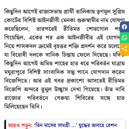
কিছুদিন আগেই রাজ্যসভায় প্রার্থী তালিকায় তৃণমূল সুপ্রিম
কোর্টের বিশিষ্ট আইনজীবী মেনকা গুরুস্বামীর নাম ঘোষণা
করেছিলেন, তারপরেই রীতিমত শোরগোল পড়ে
গিয়েছিল, একের পর এক আইনজীবীর এই যোগদান
নিয়ে শাসকদল ক্রমেই বৃহত্তর শক্তি প্রদর্শন করে চলেছে,
যা বিরোধী দলকে খানিক চিন্তায় ফেলে দিয়েছে। যদিও
কিছুদিন আগেই অমিত শাহের হাত ধরে পরিবর্তন যাত্রায়
মথুরাপুরে বিশিষ্ট সাংবাদিক সন্তু পানে যোগদান করেন
বিজেপিতে। আর এই খবর প্রকাশ্যে আসতেই রীতিমত
বিজেপি অন্দরে তুমুল উচ্ছ্বাস দেখা গিয়েছে। তাঁর দাবি
রাজ্যের পরিবর্তনে গেরুয়া শিবিরের সঙ্গে হাত
মিলিয়েছেন তিনি।
আরও পড়ুন:
‘তিন মাসের সামগ্রী …’ যুদ্ধের আবহে রেশন