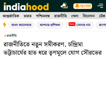
Skip
নতুন খবর
to
আন্তর্জাতিক
ভারত
পশ্চিমবঙ্গ
রাজনীতি
খেলা
বিনোদন
টেক
content
New
বাংলা ক্যালেন্ডার
আপনার রাশিফল
সোনার দাম
রুপো
রাজনীতি
রাজনীতিতে নতুন সমীকরণ, চন্দ্রিমা
ভট্টাচার্যের হাত ধরে তৃণমূলে যোগ সৌরভের