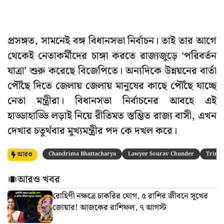
প্রসঙ্গত, সামনেই বঙ্গ বিধানসভা নির্বাচন। তাই তার আগে
থেকেই নেতাকর্মীদের চাঙ্গা করতে রাজ্যজুড়ে ‘পরিবর্তন
যাত্রা’ শুরু করেছে বিজেপিতে। অন্যদিকে উন্নয়নের বার্তা
পৌঁছে দিতে জেলায় জেলায় মানুষের কাছে পৌঁছে যাচ্ছে
নেতা মন্ত্রীরা। বিধানসভা নির্বাচনের আবহে এই
হাড্ডাহাড্ডি লড়াই নিয়ে রীতিমত স্তম্ভিত রাজ্য বাসী, এখন
দেখার চতুর্থবার মুখ্যমন্ত্রীর পদ কে দখল করে।
আরও
Chandrima Bhattacharya
Lawyer Sourav Chunder
Trina
আরও খবর
রোহিণী নক্ষত্রে চাকরির যোগ, ৫ রাশির জীবনে সুখের
জোয়ার! আজকের রাশিফল, ৭ আগস্ট