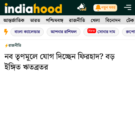
Skip
নতুন খবর
to
আন্তর্জাতিক
ভারত
পশ্চিমবঙ্গ
রাজনীতি
খেলা
বিনোদন
টেক
content
New
বাংলা ক্যালেন্ডার
আপনার রাশিফল
সোনার দাম
রুপো
রাজনীতি
নব তৃণমূলে যোগ দিচ্ছেন ফিরহাদ? বড়
ইঙ্গিত ঋতব্রতর