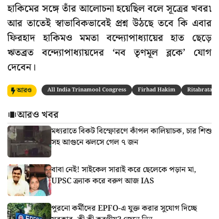
হাকিমের সঙ্গে তাঁর আলোচনা হয়েছিল বলে সূত্রের খবর৷
আর তাতেই স্বাভাবিকভাবেই প্রশ্ন উঠছে তবে কি এবার
ফিরহাদ হাকিমও মমতা বন্দ্যোপাধ্যায়ের হাত ছেড়ে
ঋতব্রত বন্দ্যোপাধ্যায়দের ‘নব তৃণমূল ব্লকে’ যোগ
দেবেন।
আরও
All India Trinamool Congress
Firhad Hakim
Ritabrata B
আরও খবর
মধ্যরাতে বিকট বিস্ফোরণে কাঁপল কালিয়াচক, চার শিশু
সহ আগুনে ঝলসে গেল ৭ জন
বাবা নেই! সাইকেল সারাই করে ছেলেকে পড়ান মা,
UPSC ক্র্যাক করে বরুণ আজ IAS
পুরনো কর্মীদের EPFO-এ যুক্ত করার সুযোগ দিচ্ছে