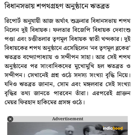
বিধানসভায় শপথগ্রহণ অনুষ্ঠানে ঋতব্রত
রিপোর্ট অনুযায়ী আজ অর্থাৎ শুক্রবার বিধানসভায় শপথ
নিলেন দুই বিধায়ক। ফলতার বিজেপি বিধায়ক দেবাংশু
পণ্ডা এবং চণ্ডীতলার তৃণমূল বিধায়ক স্বাতী খন্দকার। দুই
বিধায়কের শপথ অনুষ্ঠানে এসেছিলেন ‘নব তৃণমূল ব্লকের’
ঋতব্রত বন্দ্যোপাধ্যায় ও সন্দীপন সাহা। আর সেই শপথ
অনুষ্ঠানের পর সাংবাদিকদের মুখোমুখি হল ঋতব্রত ও
সন্দীপন। সেখানেই প্রশ্ন ওঠে সদস্য সংখ্যা বৃদ্ধি নিয়ে।
যদিও ঋতব্রত জানান, সোম এবং মঙ্গলবার সেই সংখ্যা
বৃদ্ধির তথ্য জানতে পারবেন তাঁরা। এরপরেই প্রাক্তন
মেয়র ফিরহাদ হাকিমের প্রসঙ্গ ওঠে।
Advertisement