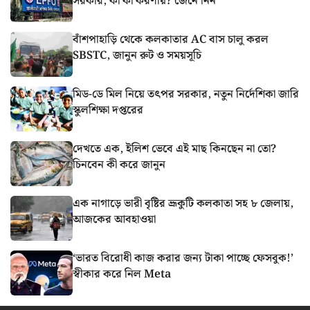
সরকার, কী কী করণীয়? জেনে নিন
বাঁশপাহাড়ি থেকে কলকাতার AC বাস চালু করল
SBSTC, জানুন রুট ও সময়সূচি
মিড-ডে মিল নিয়ে তৎপর সরকার, নতুন নির্দেশিকা জারি
স্কুলশিক্ষা দপ্তরের
দেখতে এক, ইলিশ ভেবে এই মাছ কিনছেন না তো?
চিনবেন কী করে জানুন
এক নাগাড়ে ভারী বৃষ্টির ভ্রূকুটি কলকাতা সহ ৮ জেলায়,
আজকের আবহাওয়া
‘ভারত বিরোধী কাজ করার জন্য টাকা পাচ্ছে ফেসবুক!’
স্বীকার করে নিল Meta