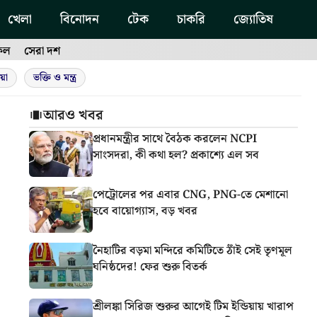
খেলা
বিনোদন
টেক
চাকরি
জ্যোতিষ
ফল
সেরা দশ
য়া
ভক্তি ও মন্ত্র
আরও খবর
প্রধানমন্ত্রীর সাথে বৈঠক করলেন NCPI
সাংসদরা, কী কথা হল? প্রকাশ্যে এল সব
পেট্রোলের পর এবার CNG, PNG-তে মেশানো
হবে বায়োগ্যাস, বড় খবর
নৈহাটির বড়মা মন্দিরে কমিটিতে ঠাঁই সেই তৃণমূল
ঘনিষ্ঠদের! ফের শুরু বিতর্ক
শ্রীলঙ্কা সিরিজ শুরুর আগেই টিম ইন্ডিয়ায় খারাপ