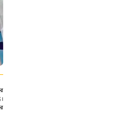
ার
ে।
ার