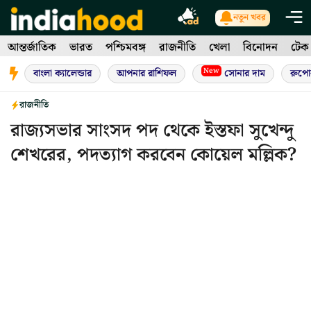
Skip
নতুন খবর
to
আন্তর্জাতিক
ভারত
পশ্চিমবঙ্গ
রাজনীতি
খেলা
বিনোদন
টেক
content
New
বাংলা ক্যালেন্ডার
আপনার রাশিফল
সোনার দাম
রুপো
রাজনীতি
রাজ্যসভার সাংসদ পদ থেকে ইস্তফা সুখেন্দু
শেখরের, পদত্যাগ করবেন কোয়েল মল্লিক?