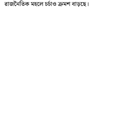
রাজনৈতিক মহলে চর্চাও ক্রমশ বাড়ছে।