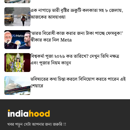
এক নাগাড়ে ভারী বৃষ্টির ভ্রূকুটি কলকাতা সহ ৮ জেলায়,
আজকের আবহাওয়া
‘ভারত বিরোধী কাজ করার জন্য টাকা পাচ্ছে ফেসবুক!’
স্বীকার করে নিল Meta
বিশ্বকর্মা পূজা ২০২৬ কত তারিখে? দেখুন তিথি নক্ষত্র
এবং পূজার নিয়ম কানুন
ভবিষ্যতের কথা চিন্তা করলে বিনিয়োগ করতে পারেন এই
শেয়ারে
খবর পড়ুন যেটা আপনার জন্য জরুরি !!