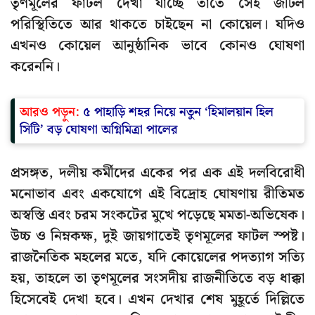
তৃণমূলের ফাটল দেখা যাচ্ছে তাতে সেই জটিল
পরিস্থিতিতে আর থাকতে চাইছেন না কোয়েল। যদিও
এখনও কোয়েল আনুষ্ঠানিক ভাবে কোনও ঘোষণা
করেননি।
আরও পড়ুন:
৫ পাহাড়ি শহর নিয়ে নতুন ‘হিমালয়ান হিল
সিটি’ বড় ঘোষণা অগ্নিমিত্রা পালের
প্রসঙ্গত, দলীয় কর্মীদের একের পর এক এই দলবিরোধী
মনোভাব এবং একযোগে এই বিদ্রোহ ঘোষণায় রীতিমত
অস্বস্তি এবং চরম সংকটের মুখে পড়েছে মমতা-অভিষেক।
উচ্চ ও নিম্নকক্ষ, দুই জায়গাতেই তৃণমূলের ফাটল স্পষ্ট।
রাজনৈতিক মহলের মতে, যদি কোয়েলের পদত্যাগ সত্যি
হয়, তাহলে তা তৃণমূলের সংসদীয় রাজনীতিতে বড় ধাক্কা
হিসেবেই দেখা হবে। এখন দেখার শেষ মুহূর্তে দিল্লিতে