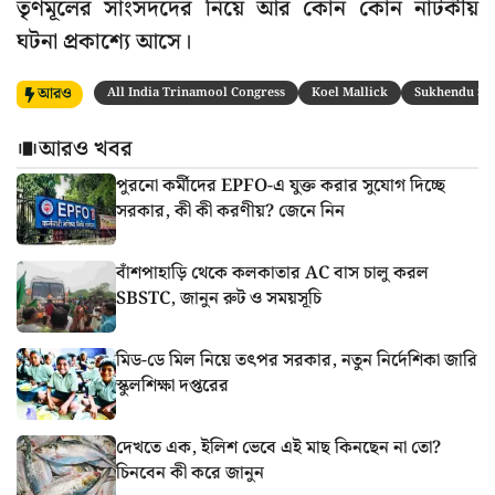
তৃণমূলের সাংসদদের নিয়ে আর কোন কোন নাটকীয়
ঘটনা প্রকাশ্যে আসে।
আরও
All India Trinamool Congress
Koel Mallick
Sukhendu Se
আরও খবর
পুরনো কর্মীদের EPFO-এ যুক্ত করার সুযোগ দিচ্ছে
সরকার, কী কী করণীয়? জেনে নিন
বাঁশপাহাড়ি থেকে কলকাতার AC বাস চালু করল
SBSTC, জানুন রুট ও সময়সূচি
মিড-ডে মিল নিয়ে তৎপর সরকার, নতুন নির্দেশিকা জারি
স্কুলশিক্ষা দপ্তরের
দেখতে এক, ইলিশ ভেবে এই মাছ কিনছেন না তো?
চিনবেন কী করে জানুন