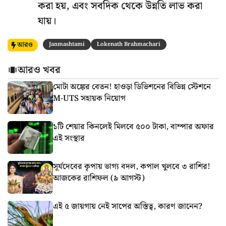
করা হয়, এবং সবদিক থেকে উন্নতি লাভ করা
যায়।
আরও
Janmashtami
Lokenath Brahmachari
আরও খবর
মোটা অঙ্কের বেতন! হাওড়া ডিভিশনের বিভিন্ন স্টেশনে
M-UTS সহায়ক নিয়োগ
১টি শেয়ার কিনলেই মিলবে ৫০০ টাকা, বাম্পার অফার
এই সংস্থার
সূর্যদেবের কৃপায় ভাগ্য বদল, কপাল খুলবে ৩ রাশির!
আজকের রাশিফল (৯ আগস্ট)
এই ৫ জায়গায় নেই সাপের অস্তিত্ব, কারণ জানেন?