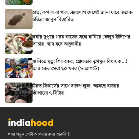
হাত, কপাল বা গাল..জন্মদাগ দেখেই জানা যাবে স্বভাব-
চরিত্র! জানুন বিস্তারিত
বর্ষার দুপুরে গরম ভাতের সঙ্গে বানিয়ে ফেলুন ইলিশের
আচার, স্বাদ হবে অতুলনীয়
গুলিতে মৃত্যু শিক্ষকের, গ্রেফতার তৃণমূল বিধায়ক…!
আজকের সেরা ১০ খবর (৮ আগস্ট)
উন্নত ফিচার্সের সাথে দারুণ লুক! আসছে বাজার
কাঁপানো ৭ সিটার
খবর পড়ুন যেটা আপনার জন্য জরুরি !!