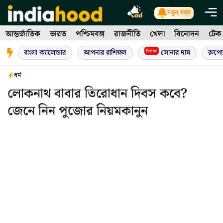
Skip
নতুন খবর
to
আন্তর্জাতিক
ভারত
পশ্চিমবঙ্গ
রাজনীতি
খেলা
বিনোদন
টেক
content
New
বাংলা ক্যালেন্ডার
আপনার রাশিফল
সোনার দাম
রুপো
ধর্ম
লোকনাথ বাবার তিরোধান দিবস কবে?
জেনে নিন পুজোর নিয়মকানুন