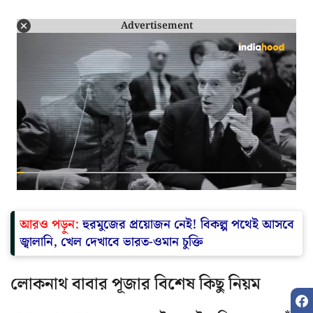
Advertisement
আরও পড়ুন:
হুরমুজের প্রয়োজন নেই! বিকল্প পথেই আসবে
জ্বালানি, খেল দেখাবে ভারত-ওমান চুক্তি
লোকনাথ বাবার পূজার বিশেষ কিছু নিয়ম