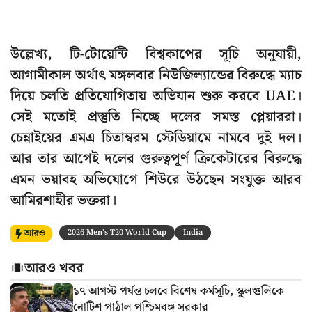
উল্লেখ্য, টি-টোয়েন্টি বিশ্বকাপের সূচি অনুযায়ী,
আগামীকাল অর্থাৎ মঙ্গলবার নিউজিল্যান্ডের বিরুদ্ধে ম্যাচ
দিয়ে চলতি প্রতিযোগিতায় অভিযান শুরু করবে UAE।
সেই মতোই প্রস্তুতি নিচ্ছে দলের সমস্ত প্লেয়াররা।
চেন্নাইয়ের এমএ চিতাম্বরম স্টেডিয়ামে নামবে দুই দল।
আর তার আগেই দলের গুরুত্বপূর্ণ ক্রিকেটারের বিরুদ্ধে
এমন ভয়াবহ অভিযোগে শিউরে উঠছেন সংযুক্ত আরব
আমিরশাহীর ভক্তরা।
আরও
2026 Men's T20 World Cup
India
আরও খবর
১৭ আগস্ট পর্যন্ত চলবে বিশেষ কর্মসূচি, স্কুলগুলিকে
নোটিশ পাঠাল পশ্চিমবঙ্গ সরকার