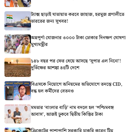
ট্যাক্স ছাড়াই যাতায়াত করবে জাহাজ, হরমুজ প্রণালীতে
ভারতের জন্য সুখবর!
অন্নপূর্ণা যোজনার ৩০০০ টাকা ঢোকার দিনক্ষণ ঘোষণা
মুখ্যমন্ত্রীর
১৪৮ বছর পর ফের ধেয়ে আসছে ‘সুপার এল নিনো’!
দুর্ভিক্ষের আশঙ্কা ৪৫টি দেশে
বিএসকে নিয়োগে অনিয়মের অভিযোগে তদন্তে CID,
বন্ধ হল কর্মীদের বেতনও
মমতার ‘বাংলার বাড়ি’ নাম বদলে হল ‘পশ্চিমবঙ্গ
আবাস’, আজই ঢুকবে দ্বিতীয় কিস্তির টাকা
ক্রিকেটের পাশাপাশি সরকারি চাকরি করেন টিম