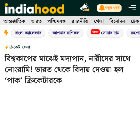
Skip
নতুন খবর
to
আন্তর্জাতিক
ভারত
পশ্চিমবঙ্গ
রাজনীতি
খেলা
বিনোদন
টেক
content
New
বাংলা ক্যালেন্ডার
আপনার রাশিফল
সোনার দাম
রুপো
ক্রিকেট
,
খেলা
বিশ্বকাপের মাঝেই মদ্যপান, নারীদের সাথে
নোংরামি! ভারত থেকে বিদায় দেওয়া হল
‘পাক’ ক্রিকেটারকে