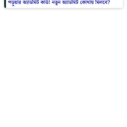
পড়ুয়ার অ্যাডমিট কার্ড! নতুন অ্যাডমিট কোথায় মিলবে?