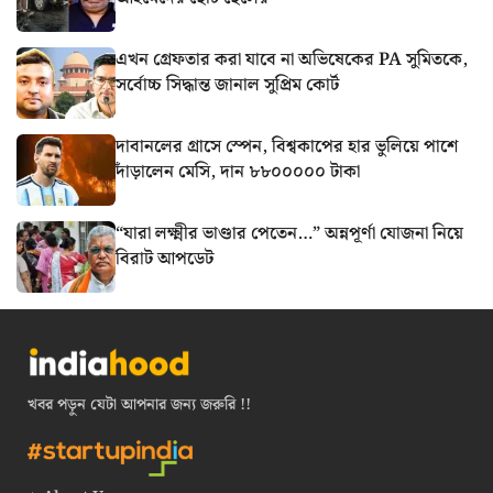
এখন গ্রেফতার করা যাবে না অভিষেকের PA সুমিতকে,
সর্বোচ্চ সিদ্ধান্ত জানাল সুপ্রিম কোর্ট
দাবানলের গ্রাসে স্পেন, বিশ্বকাপের হার ভুলিয়ে পাশে
দাঁড়ালেন মেসি, দান ৮৮০০০০০ টাকা
“যারা লক্ষ্মীর ভাণ্ডার পেতেন…” অন্নপূর্ণা যোজনা নিয়ে
বিরাট আপডেট
খবর পড়ুন যেটা আপনার জন্য জরুরি !!