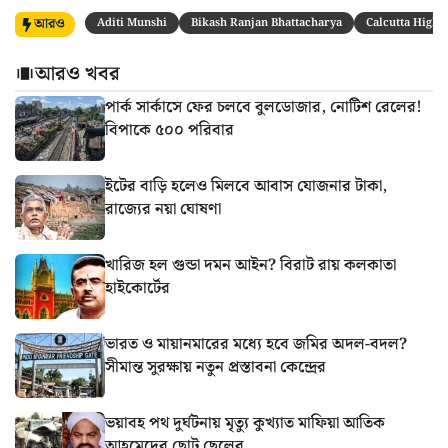
আরও
Aditi Munshi
Bikash Ranjan Bhattacharya
Calcutta High 
আরও খবর
পার্ক সার্কাসে ফের চলবে বুলডোজার, নোটিশ রেলের!
বিপাকে ৫০০ পরিবার
ইটের বাড়ি হলেও মিলবে আবাস যোজনার টাকা,
রাজ্যের নয়া ঘোষণা
খারিজ হল গুন্ডা দমন আইন? বিরাট রায় কলকাতা
হাইকোর্টের
ভারত ও মায়ানমারের মধ্যে হবে জমির অদল-বদল?
সীমান্ত সুরক্ষায় নতুন প্রস্তাবনা কেন্দ্রের
ভয়াবহ পথ দুর্ঘটনায় মৃত্যু কুখ্যাত মাফিয়া আতিক
আহমেদের ছোট ছেলের