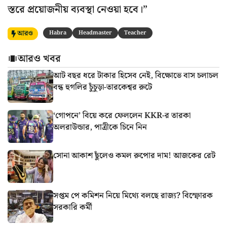
স্তরে প্রয়োজনীয় ব্যবস্থা নেওয়া হবে।”
আরও
Habra
Headmaster
Teacher
আরও খবর
আট বছর ধরে টাকার হিসেব নেই, বিক্ষোভে বাস চলাচল
বন্ধ হুগলির চুঁচুড়া-তারকেশ্বর রুটে
‘গোপনে’ বিয়ে করে ফেললেন KKR-র তারকা
অলরাউন্ডার, পাত্রীকে চিনে নিন
সোনা আকাশ ছুঁলেও কমল রুপোর দাম! আজকের রেট
সপ্তম পে কমিশন নিয়ে মিথ্যে বলছে রাজ্য? বিস্ফোরক
সরকারি কর্মী