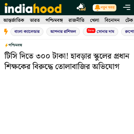
Skip
নতুন খবর
to
আন্তর্জাতিক
ভারত
পশ্চিমবঙ্গ
রাজনীতি
খেলা
বিনোদন
টেক
content
New
বাংলা ক্যালেন্ডার
আপনার রাশিফল
সোনার দাম
রুপো
পশ্চিমবঙ্গ
টিসি দিতে ৩০০ টাকা! হাবড়ার স্কুলের প্রধান
শিক্ষকের বিরুদ্ধে তোলাবাজির অভিযোগ