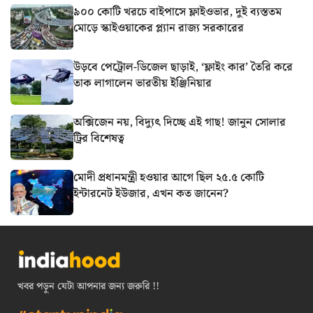
৯০০ কোটি খরচে বাইপাসে ফ্লাইওভার, দুই ব্যস্ততম
মোড়ে স্কাইওয়াকের প্ল্যান রাজ্য সরকারের
উড়বে পেট্রোল-ডিজেল ছাড়াই, ‘ফ্লাইং কার’ তৈরি করে
তাক লাগালেন ভারতীয় ইঞ্জিনিয়ার
অক্সিজেন নয়, বিদ্যুৎ দিচ্ছে এই গাছ! জানুন সোলার
ট্রির বিশেষত্ব
মোদী প্রধানমন্ত্রী হওয়ার আগে ছিল ২৫.৫ কোটি
ইন্টারনেট ইউজার, এখন কত জানেন?
খবর পড়ুন যেটা আপনার জন্য জরুরি !!