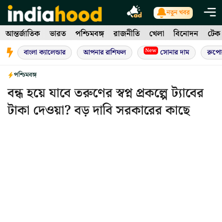
Skip
নতুন খবর
to
আন্তর্জাতিক
ভারত
পশ্চিমবঙ্গ
রাজনীতি
খেলা
বিনোদন
টেক
content
New
বাংলা ক্যালেন্ডার
আপনার রাশিফল
সোনার দাম
রুপো
পশ্চিমবঙ্গ
বন্ধ হয়ে যাবে তরুণের স্বপ্ন প্রকল্পে ট্যাবের
টাকা দেওয়া? বড় দাবি সরকারের কাছে