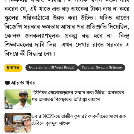
শিক্ষকর্মীর সমিতি সাধারণ সম্পাদক স্বপন মন্ডল দাবি
করেন যে, এই খাতে এত বড় অংকের টাকা ব্যয় না করে
স্কুলের পরিকাঠামো উন্নত করা উচিত। যদিও রাজ্যে
বিজেপি সরকার ক্ষমতায় আসার পর প্রতিশ্রুতি দিয়েছিল,
কোনও জনকল্যাণমূলক প্রকল্প বন্ধ হবে না। কিন্তু
শিক্ষামহলের দাবি ভিন্ন। এখন দেখার রাজ্য সরকার এ
বিষয়ে কী সিদ্ধান্ত নেয়।
আরও
Government Of West Bengal
Taruner Swapna Scheme
আরও খবর
“সিনিয়র খেলোয়াড়দের সম্মান করা উচিত” অবসরের
পর আবারও বিস্ফোরক অজিঙ্কা রাহানে
এবার NCPI-তে রাজীব কুমার? কাকলীদের সাথে এক
টেবিলে তৃণমূল সাংসদ