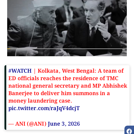
#WATCH
| Kolkata, West Bengal: A team of
ED officials reaches the residence of TMC
national general secretary and MP Abhishek
Banerjee to deliver him summons in a
money laundering case.
pic.twitter.com/raJqV4dcjT
— ANI (@ANI)
June 3, 2026