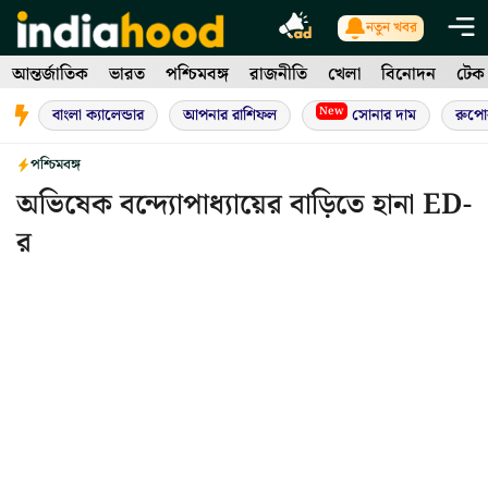
Skip
নতুন খবর
to
আন্তর্জাতিক
ভারত
পশ্চিমবঙ্গ
রাজনীতি
খেলা
বিনোদন
টেক
content
New
বাংলা ক্যালেন্ডার
আপনার রাশিফল
সোনার দাম
রুপো
পশ্চিমবঙ্গ
অভিষেক বন্দ্যোপাধ্যায়ের বাড়িতে হানা ED-
র