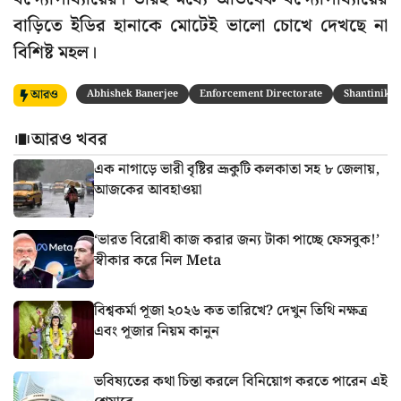
বাড়িতে ইডির হানাকে মোটেই ভালো চোখে দেখছে না
বিশিষ্ট মহল।
আরও
Abhishek Banerjee
Enforcement Directorate
Shantiniket
আরও খবর
এক নাগাড়ে ভারী বৃষ্টির ভ্রূকুটি কলকাতা সহ ৮ জেলায়,
আজকের আবহাওয়া
‘ভারত বিরোধী কাজ করার জন্য টাকা পাচ্ছে ফেসবুক!’
স্বীকার করে নিল Meta
বিশ্বকর্মা পূজা ২০২৬ কত তারিখে? দেখুন তিথি নক্ষত্র
এবং পূজার নিয়ম কানুন
ভবিষ্যতের কথা চিন্তা করলে বিনিয়োগ করতে পারেন এই