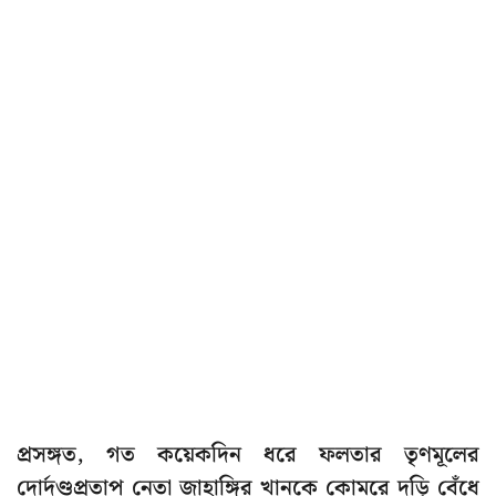
প্রসঙ্গত, গত কয়েকদিন ধরে ফলতার তৃণমূলের
দোর্দণ্ডপ্রতাপ নেতা জাহাঙ্গির খানকে কোমরে দড়ি বেঁধে