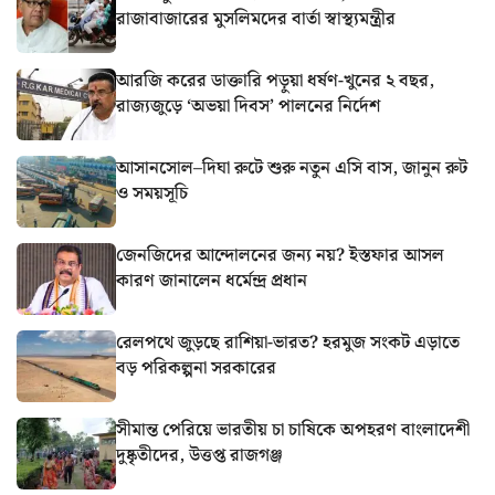
রাজাবাজারের মুসলিমদের বার্তা স্বাস্থ্যমন্ত্রীর
আরজি করের ডাক্তারি পড়ুয়া ধর্ষণ-খুনের ২ বছর,
রাজ্যজুড়ে ‘অভয়া দিবস’ পালনের নির্দেশ
আসানসোল–দিঘা রুটে শুরু নতুন এসি বাস, জানুন রুট
ও সময়সূচি
জেনজিদের আন্দোলনের জন্য নয়? ইস্তফার আসল
কারণ জানালেন ধর্মেন্দ্র প্রধান
রেলপথে জুড়ছে রাশিয়া-ভারত? হরমুজ সংকট এড়াতে
বড় পরিকল্পনা সরকারের
সীমান্ত পেরিয়ে ভারতীয় চা চাষিকে অপহরণ বাংলাদেশী
দুষ্কৃতীদের, উত্তপ্ত রাজগঞ্জ