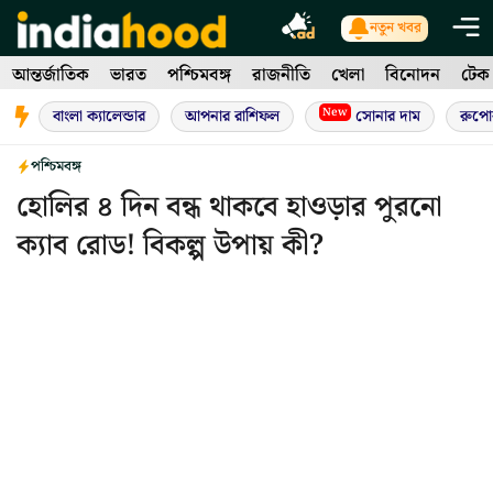
Skip
নতুন খবর
to
আন্তর্জাতিক
ভারত
পশ্চিমবঙ্গ
রাজনীতি
খেলা
বিনোদন
টেক
content
New
বাংলা ক্যালেন্ডার
আপনার রাশিফল
সোনার দাম
রুপো
পশ্চিমবঙ্গ
হোলির ৪ দিন বন্ধ থাকবে হাওড়ার পুরনো
ক্যাব রোড! বিকল্প উপায় কী?