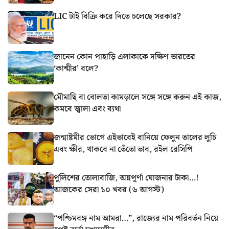
LIC টাই বিক্রি করে দিতে চলেছে সরকার?
জানেন কোন পাহাড়ি এলাকাকে দক্ষিণ ভারতের
‘কাশ্মীর’ বলে?
মৌমাছি বা বোলতা কামড়ালে সঙ্গে সঙ্গে করুন এই কাজ,
কমবে জ্বালা এবং ব্যথা
জন্মাষ্টমীর ভোগে এইভাবেই বানিয়ে ফেলুন তালের লুচি
এবং ক্ষীর, থাকবে না তেঁতো ভাব, রইল রেসিপি
পুলিশের তোলাবাজি, অন্নপূর্ণা যোজনার টাকা…!
আজকের সেরা ১০ খবর (৬ আগস্ট)
“পশ্চিমবঙ্গ নাম আমরা…”, রাজ্যের নাম পরিবর্তন নিয়ে