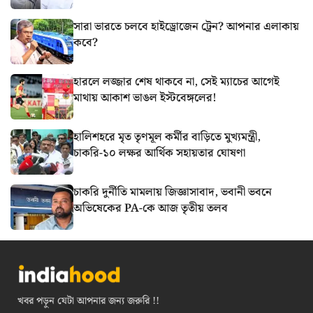
সারা ভারতে চলবে হাইড্রোজেন ট্রেন? আপনার এলাকায়
কবে?
হারলে লজ্জার শেষ থাকবে না, সেই ম্যাচের আগেই
মাথায় আকাশ ভাঙল ইস্টবেঙ্গলের!
হালিশহরে মৃত তৃণমূল কর্মীর বাড়িতে মুখ্যমন্ত্রী,
চাকরি-১০ লক্ষর আর্থিক সহায়তার ঘোষণা
চাকরি দুর্নীতি মামলায় জিজ্ঞাসাবাদ, ভবানী ভবনে
অভিষেকের PA-কে আজ তৃতীয় তলব
খবর পড়ুন যেটা আপনার জন্য জরুরি !!