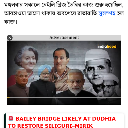
মঙ্গলবার সকালে বেইলি ব্রিজ তৈরির কাজ শুরু হয়েছিল,
আবহাওয়া ভালো থাকায় অবশেষে রাতারাতি
সুসম্পন্ন
হল
কাজ।
Advertisement
𝗕𝗔𝗜𝗟𝗘𝗬 𝗕𝗥𝗜𝗗𝗚𝗘 𝗟𝗜𝗞𝗘𝗟𝗬 𝗔𝗧 𝗗𝗨𝗗𝗛𝗜𝗔
𝗧𝗢 𝗥𝗘𝗦𝗧𝗢𝗥𝗘 𝗦𝗜𝗟𝗜𝗚𝗨𝗥𝗜–𝗠𝗜𝗥𝗜𝗞