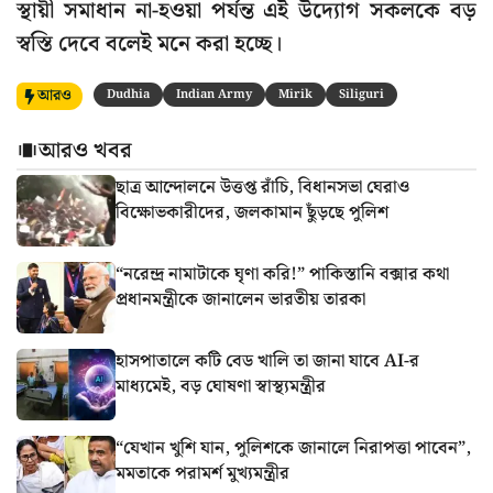
স্থায়ী সমাধান না-হওয়া পর্যন্ত এই উদ্যোগ সকলকে বড়
স্বস্তি দেবে বলেই মনে করা হচ্ছে।
আরও
Dudhia
Indian Army
Mirik
Siliguri
আরও খবর
ছাত্র আন্দোলনে উত্তপ্ত রাঁচি, বিধানসভা ঘেরাও
বিক্ষোভকারীদের, জলকামান ছুঁড়ছে পুলিশ
“নরেন্দ্র নামাটাকে ঘৃণা করি!” পাকিস্তানি বক্সার কথা
প্রধানমন্ত্রীকে জানালেন ভারতীয় তারকা
হাসপাতালে কটি বেড খালি তা জানা যাবে AI-র
মাধ্যমেই, বড় ঘোষণা স্বাস্থ্যমন্ত্রীর
“যেখান খুশি যান, পুলিশকে জানালে নিরাপত্তা পাবেন”,
মমতাকে পরামর্শ মুখ্যমন্ত্রীর