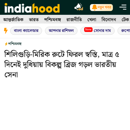
Skip
নতুন খবর
to
আন্তর্জাতিক
ভারত
পশ্চিমবঙ্গ
রাজনীতি
খেলা
বিনোদন
টেক
content
New
বাংলা ক্যালেন্ডার
আপনার রাশিফল
সোনার দাম
রুপো
পশ্চিমবঙ্গ
শিলিগুড়ি-মিরিক রুটে ফিরল স্বস্তি, মাত্র ৫
দিনেই দুধিয়ায় বিকল্প ব্রিজ গড়ল ভারতীয়
সেনা