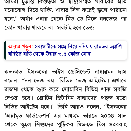
আমরা চূড়ান্ত বিশুদ্ধতা ও স্বাস্থ্যসম্মত খাবারের প্রতি
মনোযোগ দিয়ে থাকি৷ খাবার সিল করেই স্কুলে পাঠানো
হবে৷” অর্থাৎ এবার থেকে মিড ডে মিলে ননভেজ এর
কোন খাবার থাকবে না। সবটাই হবে ভেজ।
আরও পড়ুন:
সব্যসাচীকে সঙ্গে নিয়ে নদিয়ায় রাতভর তল্লাশি,
ঘনিষ্ঠর বাড়ি থেকে উদ্ধার ৩.৫ কেজি সোনা
কলকাতা ইসকনের ভাইস প্রেসিডেন্ট রাধারমন দাস
বলেন, “নন ভেজ নয়। বিভিন্ন ভেজ আইটেম। এখানে
রাজমা থেকে শুরু করে সোয়াবিন বিভিন্ন শাক সবজি
দেওয়া হবে। প্রোটিন ভিটামিন বাচ্চাদের পছন্দ মতো
বিভিন্ন আইটেম হবে।” তিনি আরও বলেন, “ইসকনের
‘অন্নামৃত ফাউন্ডেশন’ এর মাধ্যমে ভারতে ২০০৪ সাল
থেকে স্কুলে শিশুদের পুষ্টিকর মিড-ডে মিল সরবরাহ