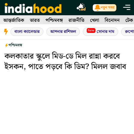
Skip
নতুন খবর
to
আন্তর্জাতিক
ভারত
পশ্চিমবঙ্গ
রাজনীতি
খেলা
বিনোদন
টেক
content
New
বাংলা ক্যালেন্ডার
আপনার রাশিফল
সোনার দাম
রুপো
পশ্চিমবঙ্গ
কলকাতার স্কুলে মিড-ডে মিল রান্না করবে
ইসকন, পাতে পড়বে কি ডিম? মিলল জবাব