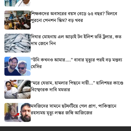
শিক্ষকদের অবসরের বয়স বেড়ে ৬৫ বছর? মিলবে
পুরনো পেনশন স্কিম? বড় খবর
দিঘার মোহনায় এল আড়াই টন ইলিশ ভর্তি ট্রলার, কত
দাম জেনে নিন
“উনি কখনও আমার….” বাবার মৃত্যুর পরই বড় মন্তব্য
মেসির
“মরে যেতাম, হামলার পিছনে দায়ী…” হালিশহর কাণ্ডে
বিস্ফোরক দাবি মমতার
মসজিদের সামনে ছটফটিয়ে গেল প্রাণ, পাকিস্তানে
রহস্যময় মৃত্যু লস্কর জঙ্গি আজিজের