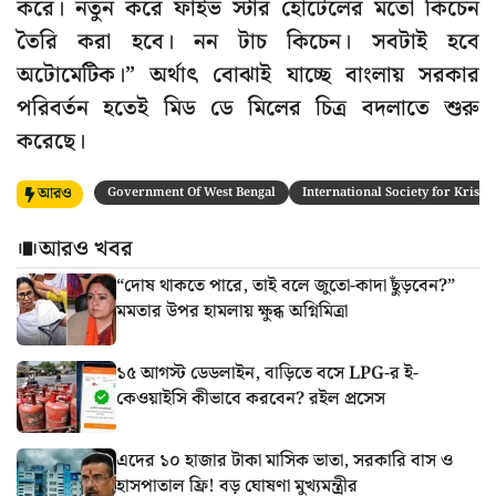
করে। নতুন করে ফাইভ স্টার হোটেলের মতো কিচেন
তৈরি করা হবে। নন টাচ কিচেন। সবটাই হবে
অটোমেটিক।” অর্থাৎ বোঝাই যাচ্ছে বাংলায় সরকার
পরিবর্তন হতেই মিড ডে মিলের চিত্র বদলাতে শুরু
করেছে।
আরও
Government Of West Bengal
International Society for Krish
আরও খবর
“দোষ থাকতে পারে, তাই বলে জুতো-কাদা ছুঁড়বেন?”
মমতার উপর হামলায় ক্ষুব্ধ অগ্নিমিত্রা
১৫ আগস্ট ডেডলাইন, বাড়িতে বসে LPG-র ই-
কেওয়াইসি কীভাবে করবেন? রইল প্রসেস
এদের ১০ হাজার টাকা মাসিক ভাতা, সরকারি বাস ও
হাসপাতাল ফ্রি! বড় ঘোষণা মুখ্যমন্ত্রীর