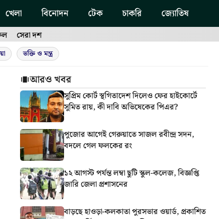
খেলা
বিনোদন
টেক
চাকরি
জ্যোতিষ
ফল
সেরা দশ
য়া
ভক্তি ও মন্ত্র
আরও খবর
সুপ্রিম কোর্ট স্থগিতাদেশ দিলেও ফের হাইকোর্টে
সুমিত রায়, কী দাবি অভিষেকের পিএর?
পুজোর আগেই গেরুয়াতে সাজল রবীন্দ্র সদন,
বদলে গেল ফলকের রং
১২ আগস্ট পর্যন্ত লম্বা ছুটি স্কুল-কলেজ, বিজ্ঞপ্তি
জারি জেলা প্রশাসনের
বাড়ছে হাওড়া-কলকাতা পুরসভার ওয়ার্ড, প্রকাশিত