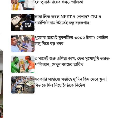
হল পুনর্বিন্যাসের খসড়া তালিকা
কারা লিক করল NEET-র পেপার? CBI-র
চার্জশিটে নাম উঠতেই চক্ষু চড়কগাছ
পুজোর আগেই যুবশক্তির ৩০০০ টাকা? পোর্টাল
চালু নিয়ে বড় খবর
এ মাসেই শুরু এশিয়া কাপ, ফের মুখোমুখি ভারত-
পাকিস্তান, দেখুন ম্যাচের তারিখ
সরকারি সাহায্যে সপ্তাহে দু’দিন ডিম দেবে স্কুল!
মিড ডে মিল নিয়ে বৈঠকে নির্দেশ