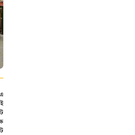
-এ
এই
টে
্ষ
েট