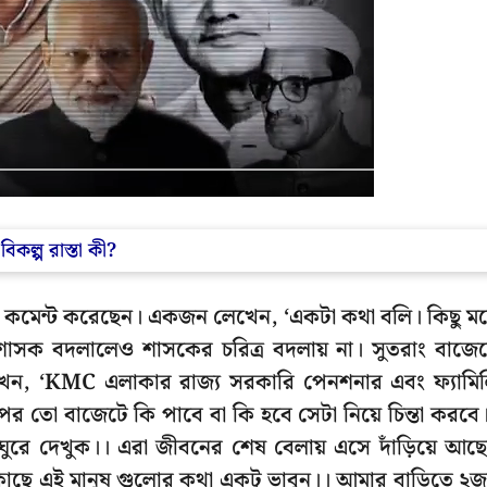
িকল্প রাস্তা কী?
মেন্ট করেছেন। একজন লেখেন, ‘একটা কথা বলি। কিছু ম
 শাসক বদলালেও শাসকের চরিত্র বদলায় না। সুতরাং বাজে
েন, ‘KMC এলাকার রাজ্য সরকারি পেনশনার এবং ফ্যামি
র তো বাজেটে কি পাবে বা কি হবে সেটা নিয়ে চিন্তা করবে
বার ঘুরে দেখুক।। এরা জীবনের শেষ বেলায় এসে দাঁড়িয়ে আছ
্রী কাছে এই মানুষ গুলোর কথা একটু ভাবুন।। আমার বাড়িতে ২জ