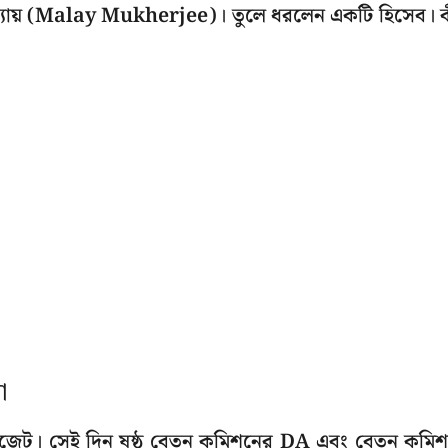
পাধ্যায় (Malay Mukherjee)। তুলে ধরলেন একটি হিসেব। 
া
 বাজেট। সেই দিন ষষ্ঠ বেতন কমিশনের DA এবং বেতন কমি