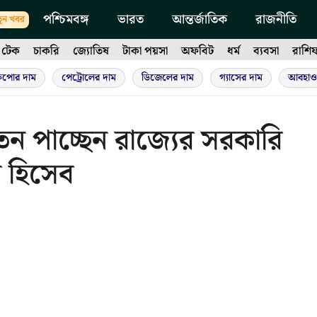
পশ্চিমবঙ্গ
ভারত
আন্তর্জাতিক
রাজনীতি
ুন খবর
টেক
চাকরি
জ্যোতিষ
টাকা পয়সা
অফবিট
ধর্ম
ব্যবসা
রাশি
ুপোর দাম
পেট্রোলের দাম
ডিজেলের দাম
গ্যাসের দাম
আবহাও
তন পাচ্ছেন রাজ্যের সরকারি
 হিসেব