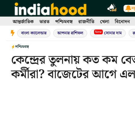
Skip
নত
to
content
আন্তর্জাতিক
ভারত
পশ্চিমবঙ্গ
রাজনীতি
খেলা
বিনোদন
New
বাংলা ক্যালেন্ডার
আপনার রাশিফল
সোনার দাম
র
পশ্চিমবঙ্গ
কেন্দ্রের তুলনায় কত কম বে
কর্মীরা? বাজেটের আগে এল