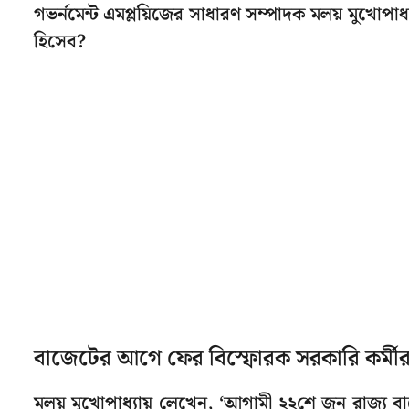
গভর্নমেন্ট এমপ্লয়িজের সাধারণ সম্পাদক মলয় মুখো
হিসেব?
বাজেটের আগে ফের বিস্ফোরক সরকারি কর্মীর
মলয় মুখোপাধ্যায় লেখেন, ‘আগামী ২২শে জুন রাজ্য