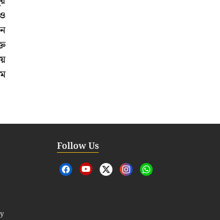
ুর
 ও
ান
্ত
য়
মে
Follow Us
cy