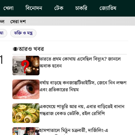
খেলা
বিনোদন
টেক
চাকরি
জ্যোতিষ
ফল
সেরা দশ
য়া
ভক্তি ও মন্ত্র
আরও খবর
া
ভারতে প্রথম কোথায় এসেছিল বিদ্যুৎ? জানলে
অবাক হবেন
বর্ষায় বাড়ছে কনজাঙ্কটিভাইটিস, জেনে নিন লক্ষণ
এবং প্রতিকারের নিয়ম
একঘেয়ে পাতুরি আর নয়, এবার বাড়িতেই বানান
গন্ধরাজ বেকড ভেটকি, রইল রেসিপি
হাসপাতালে মিঠুন চক্রবর্তী, দার্জিলিং-এ