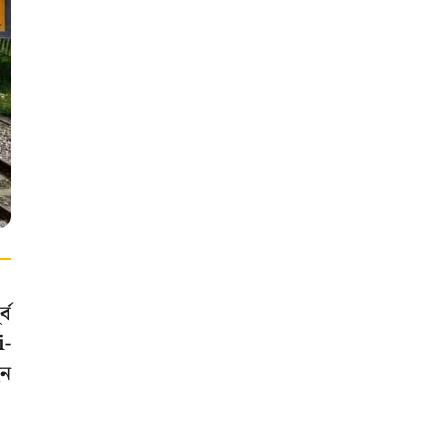
্ব
i-
েন