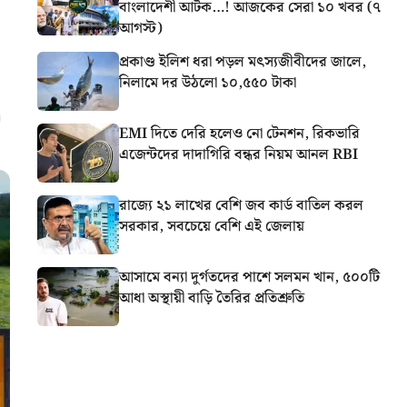
বাংলাদেশী আটক…! আজকের সেরা ১০ খবর (৭
আগস্ট)
প্রকাণ্ড ইলিশ ধরা পড়ল মৎস্যজীবীদের জালে,
নিলামে দর উঠলো ১০,৫৫০ টাকা
EMI দিতে দেরি হলেও নো টেনশন, রিকভারি
এজেন্টদের দাদাগিরি বন্ধর নিয়ম আনল RBI
রাজ্যে ২১ লাখের বেশি জব কার্ড বাতিল করল
সরকার, সবচেয়ে বেশি এই জেলায়
আসামে বন্যা দুর্গতদের পাশে সলমন খান, ৫০০টি
আধা অস্থায়ী বাড়ি তৈরির প্রতিশ্রুতি