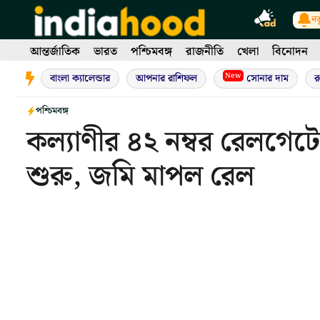
Skip
নত
to
content
আন্তর্জাতিক
ভারত
পশ্চিমবঙ্গ
রাজনীতি
খেলা
বিনোদন
New
বাংলা ক্যালেন্ডার
আপনার রাশিফল
সোনার দাম
র
পশ্চিমবঙ্গ
কল্যাণীর ৪২ নম্বর রেলগে
শুরু, জমি মাপল রেল