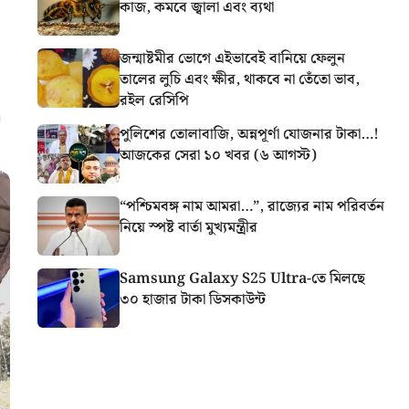
কাজ, কমবে জ্বালা এবং ব্যথা
জন্মাষ্টমীর ভোগে এইভাবেই বানিয়ে ফেলুন
তালের লুচি এবং ক্ষীর, থাকবে না তেঁতো ভাব,
রইল রেসিপি
পুলিশের তোলাবাজি, অন্নপূর্ণা যোজনার টাকা…!
আজকের সেরা ১০ খবর (৬ আগস্ট)
“পশ্চিমবঙ্গ নাম আমরা…”, রাজ্যের নাম পরিবর্তন
নিয়ে স্পষ্ট বার্তা মুখ্যমন্ত্রীর
Samsung Galaxy S25 Ultra-তে মিলছে
৩০ হাজার টাকা ডিসকাউন্ট