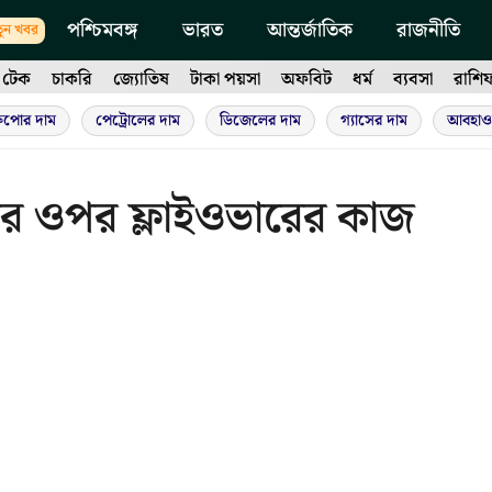
পশ্চিমবঙ্গ
ভারত
আন্তর্জাতিক
রাজনীতি
ুন খবর
টেক
চাকরি
জ্যোতিষ
টাকা পয়সা
অফবিট
ধর্ম
ব্যবসা
রাশি
ুপোর দাম
পেট্রোলের দাম
ডিজেলের দাম
গ্যাসের দাম
আবহাও
টের ওপর ফ্লাইওভারের কাজ