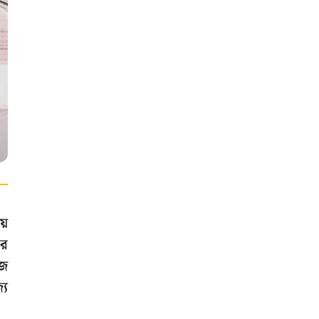
়ে
ার
াজ
্য