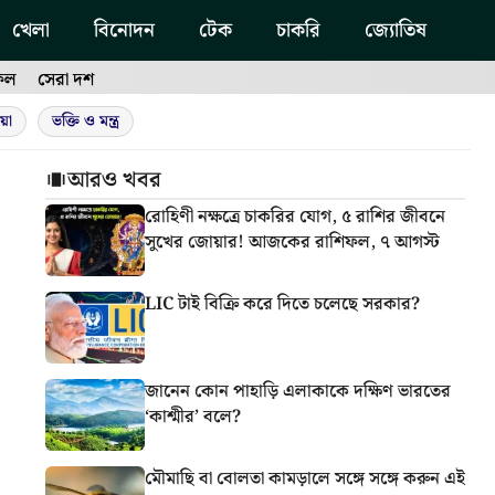
খেলা
বিনোদন
টেক
চাকরি
জ্যোতিষ
ফল
সেরা দশ
য়া
ভক্তি ও মন্ত্র
আরও খবর
রোহিণী নক্ষত্রে চাকরির যোগ, ৫ রাশির জীবনে
সুখের জোয়ার! আজকের রাশিফল, ৭ আগস্ট
LIC টাই বিক্রি করে দিতে চলেছে সরকার?
জানেন কোন পাহাড়ি এলাকাকে দক্ষিণ ভারতের
‘কাশ্মীর’ বলে?
মৌমাছি বা বোলতা কামড়ালে সঙ্গে সঙ্গে করুন এই