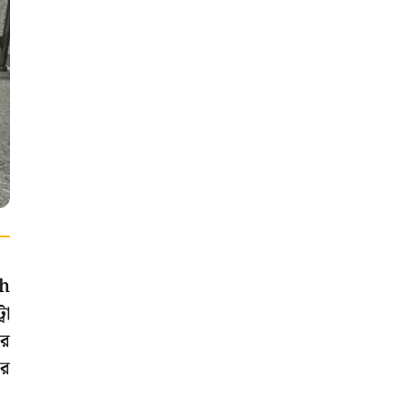
ah
রো
ের
ার