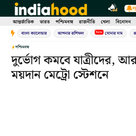
Skip
নত
to
content
আন্তর্জাতিক
ভারত
পশ্চিমবঙ্গ
রাজনীতি
খেলা
বিনোদন
New
বাংলা ক্যালেন্ডার
আপনার রাশিফল
সোনার দাম
র
পশ্চিমবঙ্গ
দুর্ভোগ কমবে যাত্রীদের,
ময়দান মেট্রো স্টেশনে