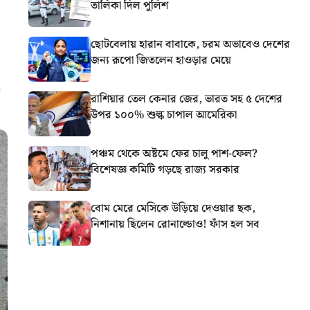
তালিকা দিল পুলিশ
ছোটবেলায় হারান বাবাকে, চরম অভাবেও দেশের
জন্য রূপো জিতলেন হাওড়ার মেয়ে
রাশিয়ার তেল কেনার জের, ভারত সহ ৫ দেশের
উপর ১০০% শুল্ক চাপাল আমেরিকা
পঞ্চম থেকে অষ্টমে ফের চালু পাশ-ফেল?
বিশেষজ্ঞ কমিটি গড়ছে রাজ্য সরকার
বোম মেরে মেসিকে উড়িয়ে দেওয়ার ছক,
নিশানায় ছিলেন রোনাল্ডোও! ফাঁস হল সব