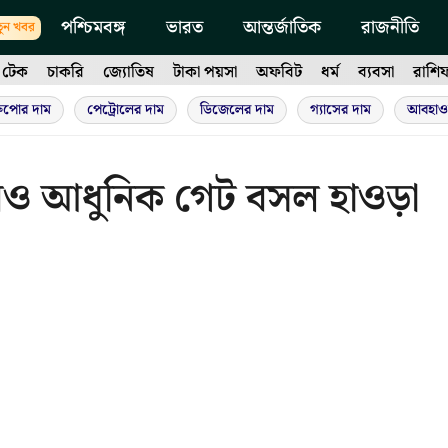
পশ্চিমবঙ্গ
ভারত
আন্তর্জাতিক
রাজনীতি
ুন খবর
টেক
চাকরি
জ্যোতিষ
টাকা পয়সা
অফবিট
ধর্ম
ব্যবসা
রাশি
ুপোর দাম
পেট্রোলের দাম
ডিজেলের দাম
গ্যাসের দাম
আবহাও
 আরও আধুনিক গেট বসল হাওড়া