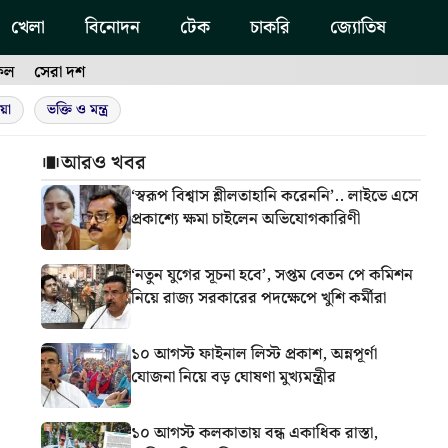
খেলা
বিনোদন
টেক
চাকরি
জ্যোতিষ
ফল
সেরা দশ
য়া
ভক্তি ও মন্ত্র
আরও খবর
‘স্বরূপ বিশ্বাস শ্লীলতাহানি করেননি’.. লাইভে এসে
প্রকাশ্যে ক্ষমা চাইলেন অভিযোগকারিণী
‘নতুন যুগের সূচনা হবে’, সপ্তম বেতন পে কমিশন
নিয়ে রাজ্য সরকারের পদক্ষেপে খুশি কর্মীরা
১০ আগস্ট ফাইনাল লিস্ট প্রকাশ, অন্নপূর্ণা
যোজনা নিয়ে বড় ঘোষণা মুখ্যমন্ত্রীর
১০ আগস্ট কলকাতায় বন্ধ একাধিক রাস্তা,