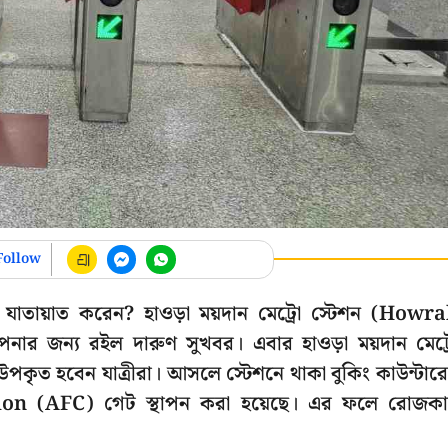
Follow
 যাতায়াত করেন? হাওড়া ময়দান মেট্রো স্টেশন (Howr
র জন্য রইল দারুণ সুখবর। এবার হাওড়া ময়দান মেট্
কৃত হবেন যাত্রীরা। আসলে স্টেশনে থাকা বুকিং কাউন্টার
ion (AFC) গেট স্থাপন করা হয়েছে। এর ফলে রোজক