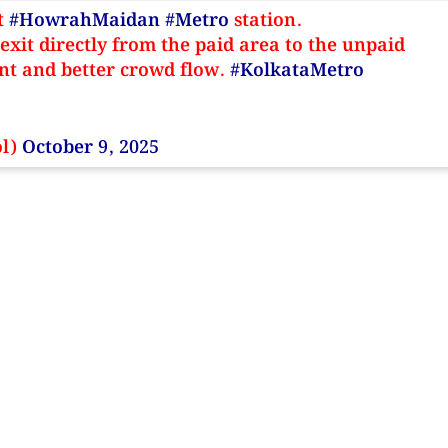
t
#HowrahMaidan
#Metro
station.
xit directly from the paid area to the unpaid
t and better crowd flow.
#KolkataMetro
ol)
October 9, 2025