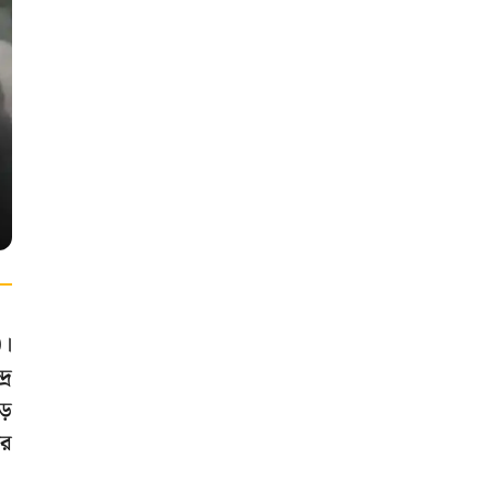
)।
্র
ড়
আর