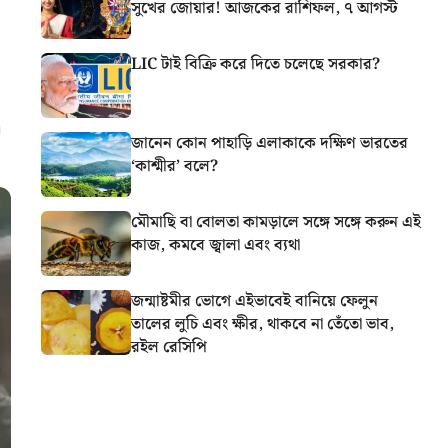
সুখের জোয়ার! আজকের রাশিফল, ৭ আগস্ট
LIC টাই বিক্রি করে দিতে চলেছে সরকার?
জানেন কোন পাহাড়ি এলাকাকে দক্ষিণ ভারতের
‘কাশ্মীর’ বলে?
মৌমাছি বা বোলতা কামড়ালে সঙ্গে সঙ্গে করুন এই
কাজ, কমবে জ্বালা এবং ব্যথা
জন্মাষ্টমীর ভোগে এইভাবেই বানিয়ে ফেলুন
তালের লুচি এবং ক্ষীর, থাকবে না তেঁতো ভাব,
রইল রেসিপি