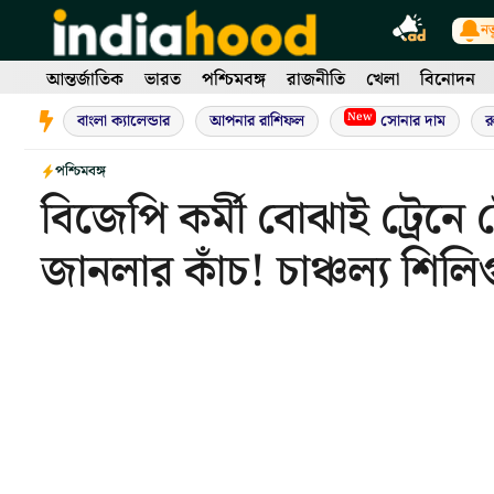
Skip
নত
to
content
আন্তর্জাতিক
ভারত
পশ্চিমবঙ্গ
রাজনীতি
খেলা
বিনোদন
New
বাংলা ক্যালেন্ডার
আপনার রাশিফল
সোনার দাম
র
পশ্চিমবঙ্গ
বিজেপি কর্মী বোঝাই ট্রেন
জানলার কাঁচ! চাঞ্চল্য শিলি