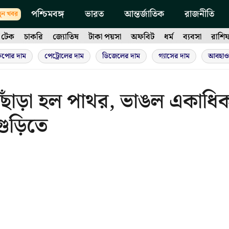
পশ্চিমবঙ্গ
ভারত
আন্তর্জাতিক
রাজনীতি
ুন খবর
টেক
চাকরি
জ্যোতিষ
টাকা পয়সা
অফবিট
ধর্ম
ব্যবসা
রাশি
ুপোর দাম
পেট্রোলের দাম
ডিজেলের দাম
গ্যাসের দাম
আবহাও
ে ছোঁড়া হল পাথর, ভাঙল একাধি
গুড়িতে