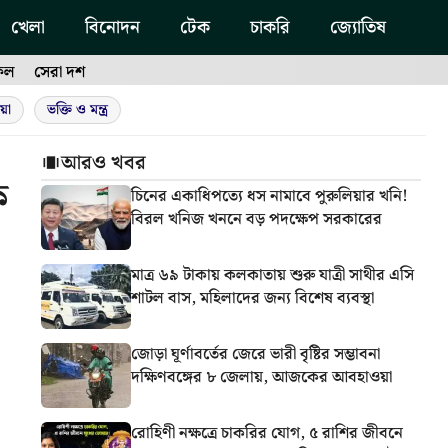
খেলা
বিনোদন
টেক
চাকরি
জ্যোতিষ
ফল
সেরা দশ
য়া
ভক্তি ও মন্ত্র
আরও খবর
ক
চিনের একাধিপত্যে ধস নামাবে পুরুলিয়ার খনি!
বিরল খনিজ খননে বড় পদক্ষেপ সরকারের
মাত্র ৬৯ টাকায় কলকাতায় শুরু যাত্রী সাথীর এসি
শাটল বাস, মহিলাদের জন্য বিশেষ ব্যবস্থা
জোড়া ঘূর্ণাবর্তের জেরে ভারী বৃষ্টির সম্ভাবনা
দক্ষিণবঙ্গের ৮ জেলায়, আজকের আবহাওয়া
রোহিণী নক্ষত্রে চাকরির যোগ, ৫ রাশির জীবনে