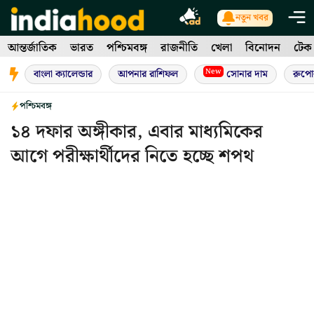
Skip
নতুন খবর
to
আন্তর্জাতিক
ভারত
পশ্চিমবঙ্গ
রাজনীতি
খেলা
বিনোদন
টেক
content
New
বাংলা ক্যালেন্ডার
আপনার রাশিফল
সোনার দাম
রুপো
পশ্চিমবঙ্গ
১৪ দফার অঙ্গীকার, এবার মাধ্যমিকের
আগে পরীক্ষার্থীদের নিতে হচ্ছে শপথ