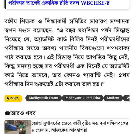
পরীক্ষার আগেই একাধিক রীতি বদল WBCHSE-র
বঙ্গীয় শিক্ষক ও শিক্ষাকর্মী সমিতির সাধারণ সম্পাদক
স্বপন মণ্ডল বলেছেন, “এ বছর মধ্যশিক্ষা পর্ষদ সিদ্ধান্ত
নিয়েছে যে, অ্যাডমিট কার্ড বিলির দিনই পরীক্ষার্থীদের
পরীক্ষার সময়ে অবশ্য পালনীয় বিষয়গুলো শপথবাক্য
পাঠ করাতে হবে। এই সিদ্ধান্ত নিয়ে আপত্তির কিছু নেই,
কিন্তু সমস্যা হচ্ছে সব পরীক্ষার্থী এক দিনেই যে অ্যাডমিট
কার্ড নিতে আসবে, তার কোনও গ্যারান্টি নেই। প্রথম
পরীক্ষার দিন শুরুতেই এটা করালে ভাল হত।”
আরও
Madhyamik Exam
Madhyamik Pariksha
Student
West
আরও খবর
জোড়া ঘূর্ণাবর্তের জেরে ভারী বৃষ্টির সম্ভাবনা দক্ষিণবঙ্গের
৮ জেলায়, আজকের আবহাওয়া