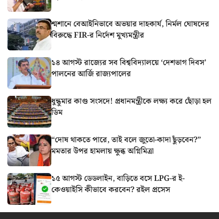
শ্মশানে বেআইনিভাবে অভয়ার দাহকার্য, নির্মল ঘোষদের
বিরুদ্ধে FIR-র নির্দেশ মুখ্যমন্ত্রীর
১৪ আগস্ট রাজ্যের সব বিশ্ববিদ্যালয়ে ‘দেশভাগ দিবস’
পালনের আর্জি রাজ্যপালের
ধুন্ধুমার কাণ্ড সংসদে! প্রধানমন্ত্রীকে লক্ষ্য করে ছোঁড়া হল
ডিম
“দোষ থাকতে পারে, তাই বলে জুতো-কাদা ছুঁড়বেন?”
মমতার উপর হামলায় ক্ষুব্ধ অগ্নিমিত্রা
১৫ আগস্ট ডেডলাইন, বাড়িতে বসে LPG-র ই-
কেওয়াইসি কীভাবে করবেন? রইল প্রসেস