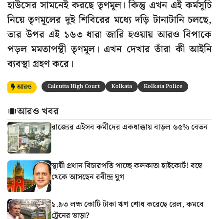
হাউসের সামনেই করছে তৃণমূল। কিন্তু এখন এই কর্মসূচি
নিয়ে তৃণমূলের দুই শিবিরের মধ্যে দড়ি টানাটানি চলছে,
তার উপর এই ১৬৩ ধারা জারি হওয়ায় আরও বিপাকে
পড়ল মমতাপন্থী তৃণমূল। এখন দেখার তাঁরা কী আইনি
ব্যবস্থা গ্রহণ করে।
আরও
Calcutta High Court
Kolkata
Kolkata Police
আরও খবর
রাজ্যের এইসব কর্মীদের একধাক্কায় বাড়ল ৬৫% বেতন
স্থায়ী প্রধান বিচারপতি পাচ্ছে কলকাতা হাইকোর্ট! বম্বে
থেকে আসছেন রবীন্দ্র ঘুগ
১.৯৩ লক্ষ কোটি টাকা ঋণ শোধ করেছে রেল, কমবে
ট্রেনের ভাড়া?