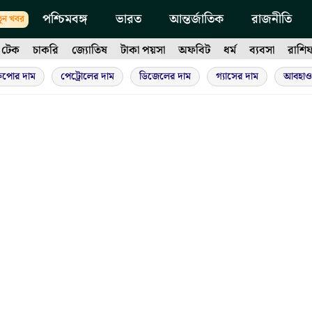
পশ্চিমবঙ্গ
ভারত
আন্তর্জাতিক
রাজনীতি
ুন খবর
টেক
চাকরি
জ্যোতিষ
টাকা পয়সা
অফবিট
ধর্ম
ব্যবসা
রাশি
ুপোর দাম
পেট্রোলের দাম
ডিজেলের দাম
গ্যাসের দাম
আবহাও