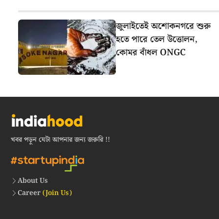
জুলাইতেই অশোকনগরে শুরু
হতে পারে তেল উত্তোলন,
কোমর বাঁধল ONGC
খবর পড়ুন যেটা আপনার জন্য জরুরি !!
About Us
Career
(Join Us)