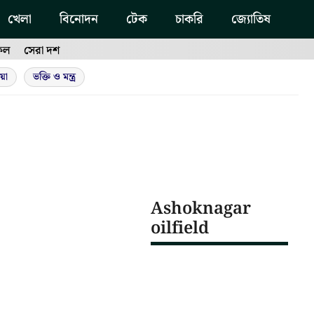
খেলা
বিনোদন
টেক
চাকরি
জ্যোতিষ
ফল
সেরা দশ
য়া
ভক্তি ও মন্ত্র
Ashoknagar
oilfield