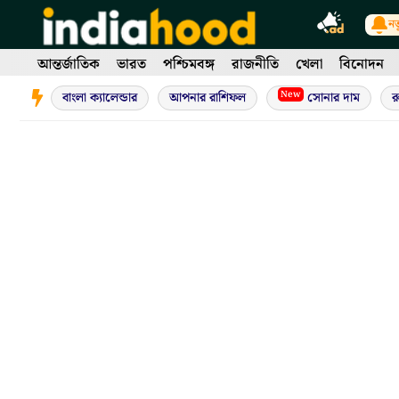
Skip
নত
to
content
আন্তর্জাতিক
ভারত
পশ্চিমবঙ্গ
রাজনীতি
খেলা
বিনোদন
New
বাংলা ক্যালেন্ডার
আপনার রাশিফল
সোনার দাম
র