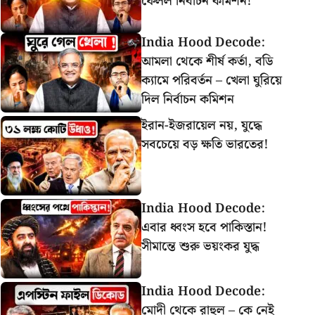
ফেলল নির্বাচন কমিশন!
India Hood Decode:
আমলা থেকে শীর্ষ কর্তা, বডি
ক্যামে পরিবর্তন – খেলা ঘুরিয়ে
দিল নির্বাচন কমিশন
ইরান-ইজরায়েল নয়, যুদ্ধে
সবচেয়ে বড় ক্ষতি ভারতের!
India Hood Decode:
এবার ধ্বংস হবে পাকিস্তান!
সীমান্তে শুরু ভয়ংকর যুদ্ধ
India Hood Decode:
মোদী থেকে রাহুল – কে নেই