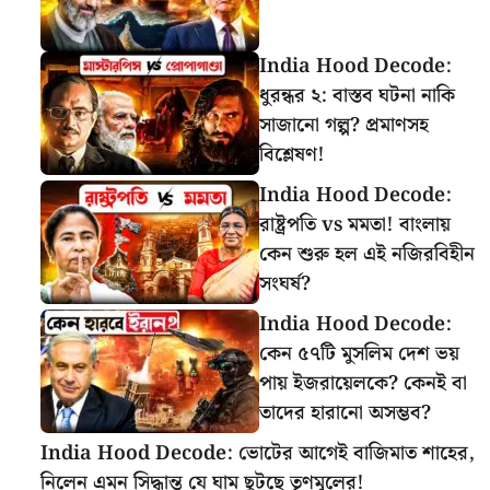
India Hood Decode:
ধুরন্ধর ২: বাস্তব ঘটনা নাকি
সাজানো গল্প? প্রমাণসহ
বিশ্লেষণ!
India Hood Decode:
রাষ্ট্রপতি vs মমতা! বাংলায়
কেন শুরু হল এই নজিরবিহীন
সংঘর্ষ?
India Hood Decode:
কেন ৫৭টি মুসলিম দেশ ভয়
পায় ইজরায়েলকে? কেনই বা
তাদের হারানো অসম্ভব?
India Hood Decode: ভোটের আগেই বাজিমাত শাহের,
নিলেন এমন সিদ্ধান্ত যে ঘাম ছুটছে তৃণমূলের!