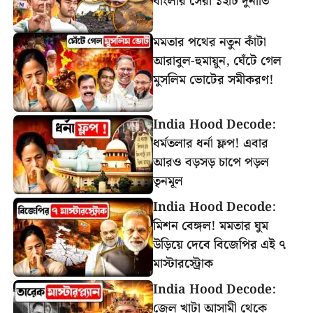
বাংলার সেরা ১২টি দুর্নীতি
মমতার পথের নতুন কাঁটা
আরাবুল-হুমায়ুন, ঘেঁটে গেল
মুসলিম ভোটের সমীকরণ!
India Hood Decode:
ধর্মতলার ধর্না ফ্লপ! এবার
আরও বড়সড় চাপে পড়ল
তৃনমূল
India Hood Decode:
মিশন বেঙ্গল! মমতার ঘুম
উড়িয়ে দেবে বিজেপির এই ৭
মাস্টারস্ট্রোক
India Hood Decode:
জেল খাটা আসামী থেকে