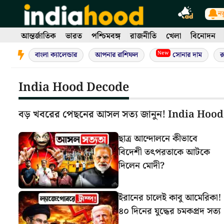
Skip
নত
to
content
আন্তর্জাতিক
ভারত
পশ্চিমবঙ্গ
রাজনীতি
খেলা
বিনোদন
New
বাংলা ক্যালেন্ডার
আপনার রাশিফল
সোনার দাম
র
India Hood Decode
বড় খবরের পেছনের আসল সত্য জানুন! India Hood 
ছাত্র আন্দোলনে কীভাবে
বিদেশী তৎপরতাকে আটকে
দিলেন মোদী?
ইরানের চালেই কাবু আমেরিকা!
৪০ দিনের যুদ্ধের চমকপ্রদ সত্য