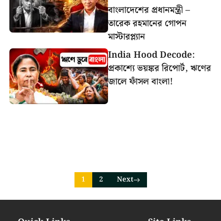
বাংলাদেশের প্রধানমন্ত্রী –
তারেক রহমানের গোপন
মাস্টারপ্ল্যান
India Hood Decode:
প্রকাশ্যে ভয়ঙ্কর রিপোর্ট, ঋণের
জালে ফাঁসল বাংলা!
1
2
Next