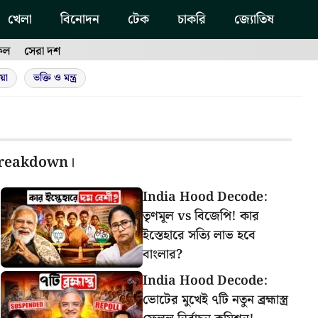
খেলা
বিনোদন
টেক
চাকরি
জ্যোতিষ
ফল
সেরা দশ
য়া
ভক্তি ও মন্ত্র
l breakdown।
India Hood Decode:
তৃণমূল vs বিজেপি! কার
ইস্তেহারে সত্যি লাভ হবে
বাংলার?
India Hood Decode:
ভোটের মুখেই ৭টি নতুন ব্রহ্মাস্ত্র