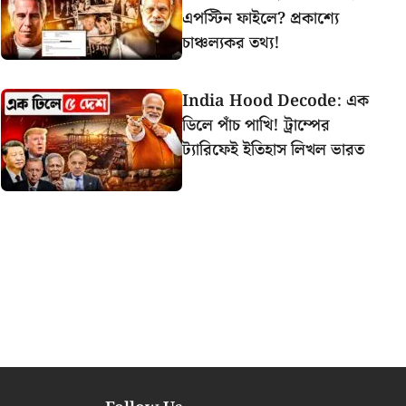
এপস্টিন ফাইলে? প্রকাশ্যে
চাঞ্চল্যকর তথ্য!
India Hood Decode: এক
ডিলে পাঁচ পাখি! ট্রাম্পের
ট্যারিফেই ইতিহাস লিখল ভারত