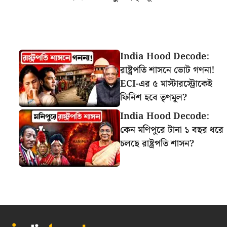
India Hood Decode:
রাষ্ট্রপতি শাসনে ভোট গণনা!
ECI-এর ৫ মাস্টারস্ট্রোকেই
ফিনিশ হবে তৃণমূল?
India Hood Decode:
কেন মণিপুরে টানা ১ বছর ধরে
চলছে রাষ্ট্রপতি শাসন?