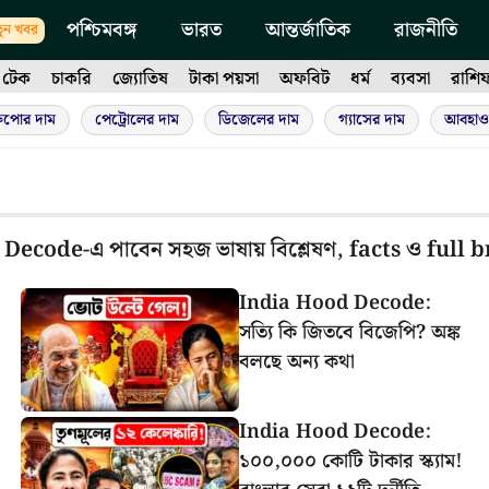
পশ্চিমবঙ্গ
ভারত
আন্তর্জাতিক
রাজনীতি
ুন খবর
টেক
চাকরি
জ্যোতিষ
টাকা পয়সা
অফবিট
ধর্ম
ব্যবসা
রাশি
ুপোর দাম
পেট্রোলের দাম
ডিজেলের দাম
গ্যাসের দাম
আবহাও
Decode-এ পাবেন সহজ ভাষায় বিশ্লেষণ, facts ও ful
India Hood Decode:
সত্যি কি জিতবে বিজেপি? অঙ্ক
বলছে অন্য কথা
India Hood Decode:
১০০,০০০ কোটি টাকার স্ক্যাম!